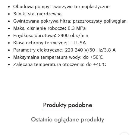
Obudowa pompy: tworzywo termoplastyczne
Silnik: stal nierdzewna
Gwintowana pokrywa filtra: przezroczysty poliwęglan
Maks. ciśnienie robocze: 0.3 MPa
Prędkość obrotowa: 2900 obr./min
Klasa ochrony termicznej: TI.USA
Parametry elektryczne: 220-240 V/50 Hz/3.8 A
Maksymalna temperatura wody: do +50°C
Zalecana temperatura otoczenia: do +40°C
Produkty
Produkty podobne
Pomiń karuzelę produktów
o
Produkty
Ostatnio oglądane produkty
statusie:
o
statusie: