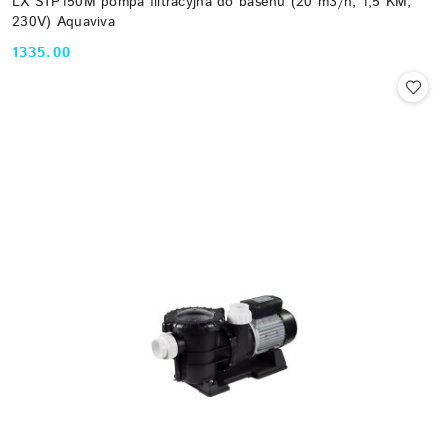
LX STP150M pompa filtracyjna do basenu (20 m3/h, 1,5 KM,
230V) Aquaviva
1335.00
Cena: