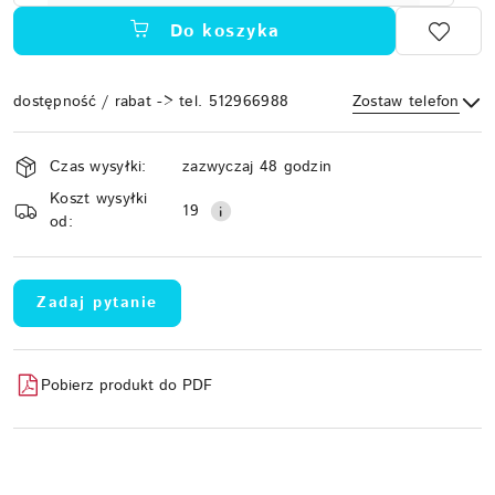
Do koszyka
dostępność / rabat -> tel. 512966988
Zostaw telefon
Dostępność
Czas wysyłki:
zazwyczaj 48 godzin
i
Koszt wysyłki
Wyślij
dostawa
19
od:
Zadaj pytanie
Pobierz produkt do PDF