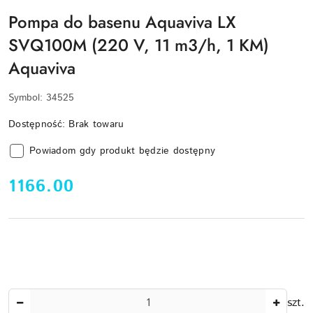
Pompa do basenu Aquaviva LX
SVQ100M (220 V, 11 m3/h, 1 KM)
Aquaviva
Symbol:
34525
Dostępność:
Brak towaru
Powiadom gdy produkt będzie dostępny
cena:
1166.00
Ilość
szt.