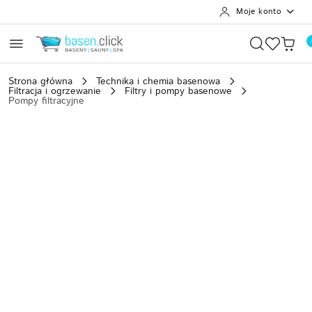
Moje konto
Przejdź do treści głównej
Przejdź do wyszukiwarki
Przejdź do moje konto
Przejdź do menu głównego
Przejdź do opisu produktu
Przejdź do stopki
Strona główna
Technika i chemia basenowa
Filtracja i ogrzewanie
Filtry i pompy basenowe
Pompy filtracyjne