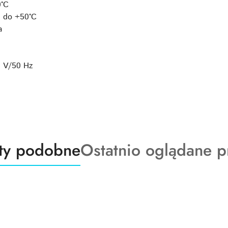
0°C
: do +50°C
a
0 V/50 Hz
ty
Produkty
ty podobne
Ostatnio oglądane p
o
:
statusie: