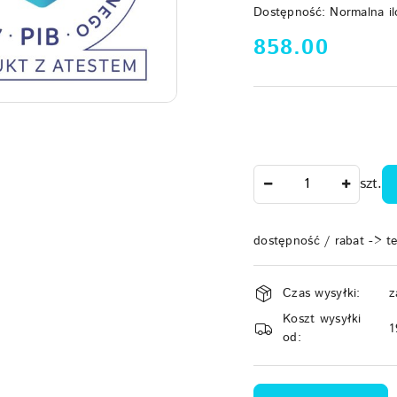
Dostępność:
Normalna il
cena:
858.00
Ilość
szt.
dostępność / rabat -> t
Dostępność
Czas wysyłki:
z
i
Koszt wysyłki
dostawa
1
od: