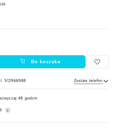
ość
Do koszyka
el. 512966988
Zostaw telefon
Wyślij
azwyczaj 48 godzin
9