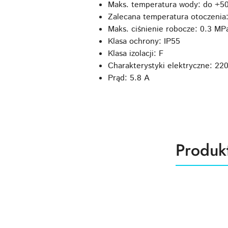
Maks. temperatura wody: do +5
Zalecana temperatura otoczenia
Maks. ciśnienie robocze: 0.3 MP
Klasa ochrony: IP55
Klasa izolacji: F
Charakterystyki elektryczne: 22
Prąd: 5.8 A
Produk
Produk
Pomiń karuzelę produktów
o
statusie