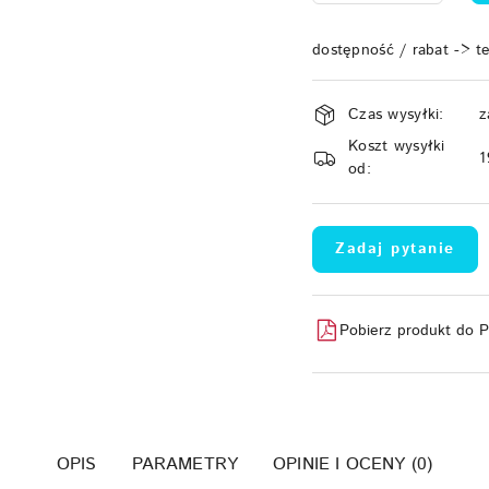
dostępność / rabat -> t
Dostępność
Czas wysyłki:
z
i
Koszt wysyłki
dostawa
1
od:
Zadaj pytanie
Pobierz produkt do 
OPIS
PARAMETRY
OPINIE I OCENY (0)