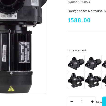
Symbol:
36853
Dostępność:
Normalna il
cena:
1588.00
Wariant
inny wariant
Ilość
szt.