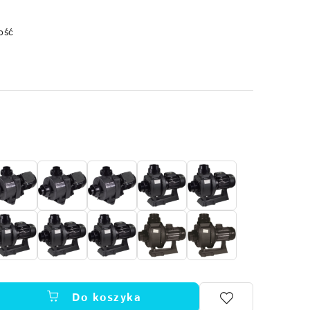
ość
Do koszyka