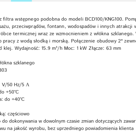
filtra wstępnego podobna do modeli BCD100/KNG100. Pompy 
ażu, przeciwprądów, fontann, wodospadów i innych atrakcji
bce termicznej wraz ze wzmocnieniem z włókna szklanego. W
do pracy z wodą słodką i morską. Połączenie obudowy 2" zew
 klej. Wydajność: 15.9 m³/h Moc: 1 kW Złącze: 63 mm
łókna szklanego
 303
0 V/50 Hz/5 А
do +50°C
a: do +40°C
ką: częściowo
 do dokonywania w dowolnym czasie zmian dotyczących zawarto
wu na jakość wyrobu, bez uprzedniego powiadomienia klienta