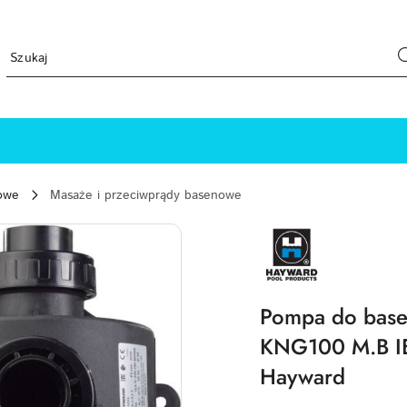
owe
Masaże i przeciwprądy basenowe
HAYWARD-
LOGO
Pompa do bas
KNG100 M.B IE
Hayward