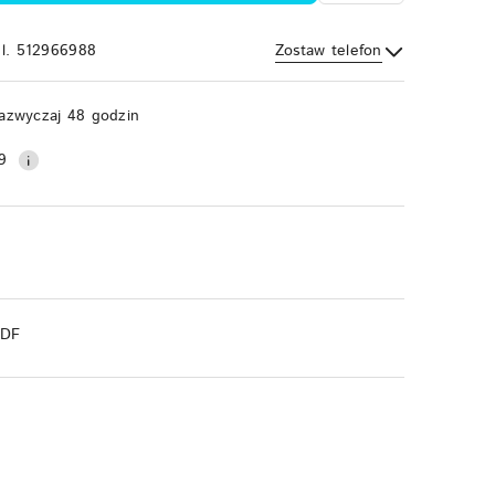
el. 512966988
Zostaw telefon
Wyślij
azwyczaj 48 godzin
9
PDF