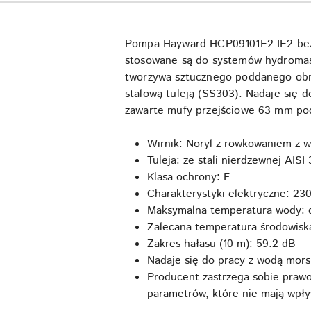
Pompa Hayward HCP09101E2 IE2 bez 
stosowane są do systemów hydromas
tworzywa sztucznego poddanego obró
stalową tuleją (SS303). Nadaje się 
zawarte mufy przejściowe 63 mm pod
Wirnik: Noryl z rowkowaniem z w
Tuleja: ze stali nierdzewnej AISI
Klasa ochrony: F
Charakterystyki elektryczne: 23
Maksymalna temperatura wody: 
Zalecana temperatura środowisk
Zakres hałasu (10 m): 59.2 dB
Nadaje się do pracy z wodą mors
Producent zastrzega sobie prawo
parametrów, które nie mają wpły