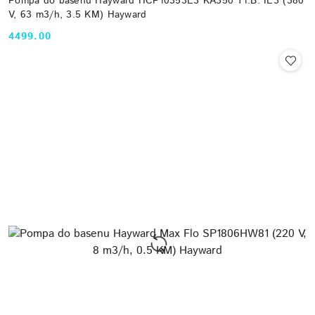
Pompa do basenu Hayward HCP10353E3 KA350 T1.B. IE3 (380
V, 63 m3/h, 3.5 KM) Hayward
4499.00
Cena: