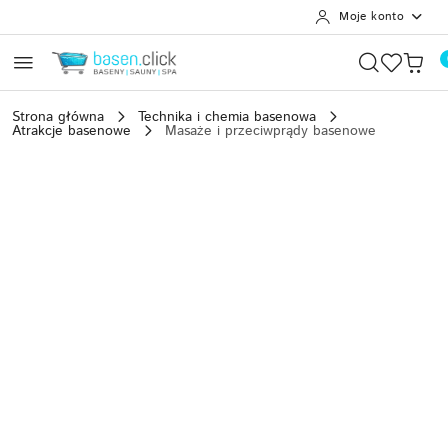
Moje konto
Przejdź do treści głównej
Przejdź do wyszukiwarki
Przejdź do moje konto
Przejdź do menu głównego
Przejdź do opisu produktu
Przejdź do stopki
Strona główna
Technika i chemia basenowa
Atrakcje basenowe
Masaże i przeciwprądy basenowe