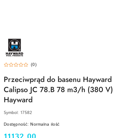
HAYWARD-
LOGO
(0)
Przeciwprąd do basenu Hayward
Calipso JC 78.B 78 m3/h (380 V)
Hayward
Symbol:
17582
Dostępność:
Normalna ilość
cena:
11132.00