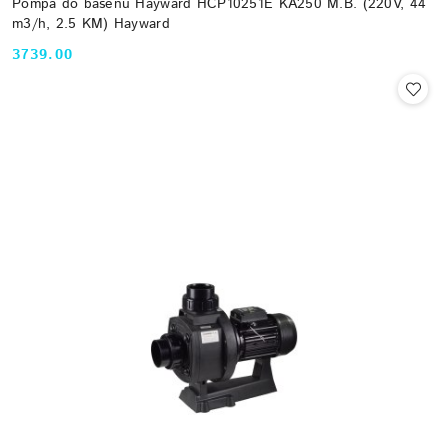
Pompa do basenu Hayward HCP10251E KA250 M.B. (220V, 44
m3/h, 2.5 KM) Hayward
3739.00
Cena: