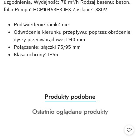
uzgodnienia. Wydajność: 78 m³/h Rodzaj basenu: beton,
folia Pompa: HCP10453E3 IE3 Zasilanie: 380V
Podświetlenie ramki: nie
Odwrócenie kierunku przepływu: poprzez obrócenie
dyszy przeciwprądowej D40 mm
Połączenie: złączki 75/95 mm
Klasa ochrony: IP55
Produkty
Produkty podobne
Pomiń karuzelę produktów
o
Produkty
Ostatnio oglądane produkty
statusie:
o
statusie: