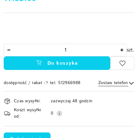
Ilość
szt.
Do koszyka
dostępność / rabat -> tel. 512966988
Zostaw telefon
Dostępność
Czas wysyłki:
zazwyczaj 48 godzin
i
Koszt wysyłki
Wyślij
dostawa
0
od: