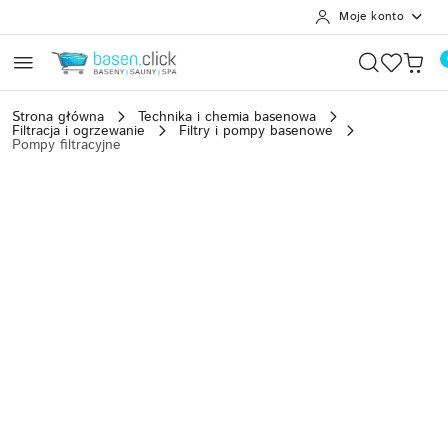
Moje konto
Przejdź do treści głównej
Przejdź do wyszukiwarki
Przejdź do moje konto
Przejdź do menu głównego
Przejdź do opisu produktu
Przejdź do stopki
Strona główna
Technika i chemia basenowa
Filtracja i ogrzewanie
Filtry i pompy basenowe
Pompy filtracyjne