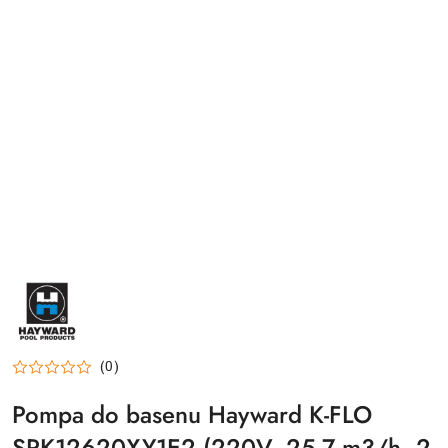
HAYWARD-
LOGO
(0)
Pompa do basenu Hayward K-FLO
SPK12620XY1E2 (220V, 25.7 m3/h, 2