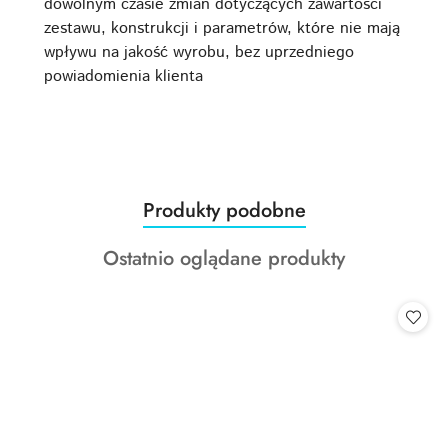
dowolnym czasie zmian dotyczących zawartości
zestawu, konstrukcji i parametrów, które nie mają
wpływu na jakość wyrobu, bez uprzedniego
powiadomienia klienta
Produkty
Produkty podobne
Pomiń karuzelę produktów
o
Produkty
Ostatnio oglądane produkty
statusie:
o
statusie: