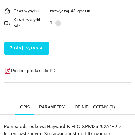
Dostępność
Czas wysyłki:
zazwyczaj 48 godzin
i
Koszt wysyłki
Wyślij
dostawa
0
od:
Zadaj pytanie
Pobierz produkt do PDF
OPIS
PARAMETRY
OPINIE I OCENY (0)
Pompa odśrodkowa Hayward K-FLO SPK12620XY1E2 z
filtrem wstępnym. Stosowana jest do filtrowania i