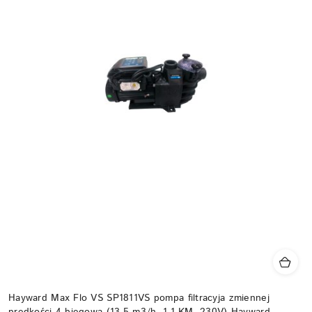
Hayward Max Flo VS SP1811VS pompa filtracyja zmiennej
prędkości 4-biegowa (13,5 m3/h, 1.1 KM, 230V) Hayward