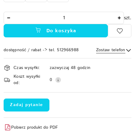
Ilość
szt.
Do koszyka
dostępność / rabat -> tel. 512966988
Zostaw telefon
Dostępność
Czas wysyłki:
zazwyczaj 48 godzin
i
Koszt wysyłki
Wyślij
dostawa
0
od:
Zadaj pytanie
Pobierz produkt do PDF