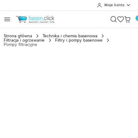
Moje konto
Przejdź do treści głównej
Przejdź do wyszukiwarki
Przejdź do moje konto
Przejdź do menu głównego
Przejdź do opisu produktu
Przejdź do stopki
Strona główna
Technika i chemia basenowa
Filtracja i ogrzewanie
Filtry i pompy basenowe
Pompy filtracyjne