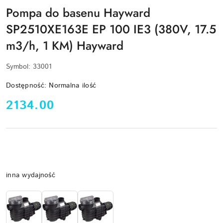
Pompa do basenu Hayward
SP2510XE163E EP 100 IE3 (380V, 17.5
m3/h, 1 KM) Hayward
Symbol:
33001
Dostępność:
Normalna ilość
cena:
2134.00
Wariant
inna wydajność