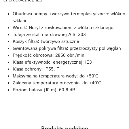
energetycznej: IE3
Obudowa pompy: tworzywo termoplastyczne + włókno
szklane
Wirnik: Noryl z rowkowaniem z włókna szklanego
Tuleja ze stali nierdzewnej AISI 303
Koszyk filtra: tworzywo sztuczne
Gwintowana pokrywa filtra: przezroczysty poliwęglan
Prędkość obrotowa: 2850 obr./min
Klasa efektywności energetycznej: IE3
Klasa ochrony: IP55, F
Maksymalna temperatura wody: do +50°C
Zalecana temperatura otoczenia: do +40°C
Poziom hałasu (10 m): 60.8 dB
Produkty
Produkty podobne