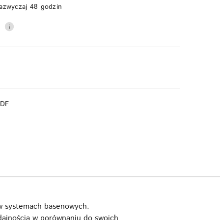
azwyczaj 48 godzin
0
PDF
w systemach basenowych.
dajnością w porównaniu do swoich