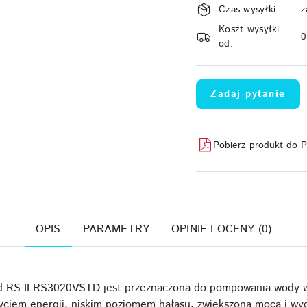
Czas wysyłki:
z
i
Koszt wysyłki
dostawa
od:
Zadaj pytanie
Pobierz produkt do 
OPIS
PARAMETRY
OPINIE I OCENY (0)
d RS II RS3020VSTD jest przeznaczona do pompowania wody 
yciem energii, niskim poziomem hałasu, zwiększoną mocą i wy