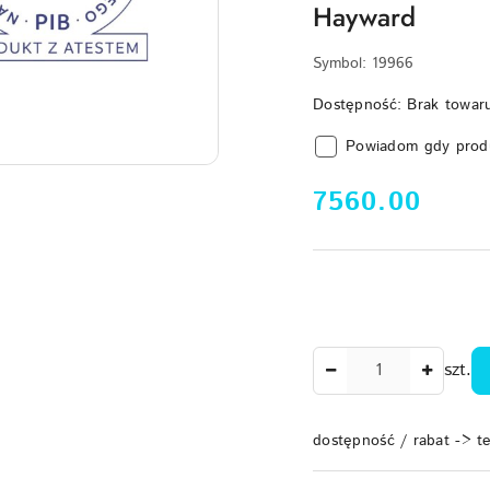
Hayward
Symbol:
19966
Dostępność:
Brak towar
Powiadom gdy prod
cena:
7560.00
Ilość
szt.
dostępność / rabat -> t
Dostępność