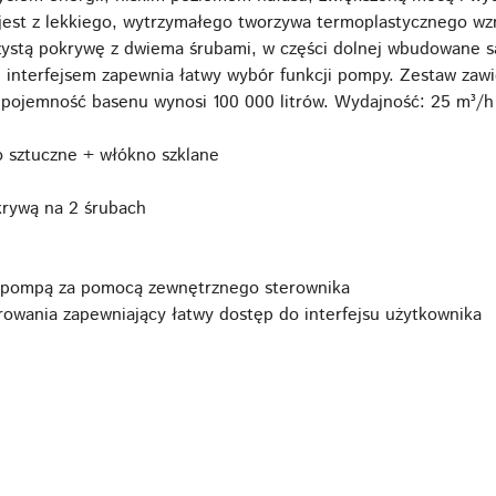
st z lekkiego, wytrzymałego tworzywa termoplastycznego wz
zystą pokrywę z dwiema śrubami, w części dolnej wbudowane s
ym interfejsem zapewnia łatwy wybór funkcji pompy. Zestaw za
 pojemność basenu wynosi 100 000 litrów. Wydajność: 25 m³/h
 sztuczne + włókno szklane
krywą na 2 śrubach
a pompą za pomocą zewnętrznego sterownika
rowania zapewniający łatwy dostęp do interfejsu użytkownika