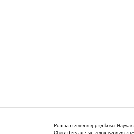
Pompa o zmiennej prędkości Haywar
Charakteryzuje się zmniejszonym zuż