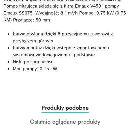
Pompa filtrująca składa się z filtra Emaux V450 i pompy
Emaux SS075. Wydajność: 8.1 m³/h Pompa: 0.75 kW (0,75
KM) Przyłącze: 50 mm
Łatwa obsługa dzięki 6-pozycyjnemu zaworowi z
przyłączem górnym
Łatwy montaż dzięki wstępnie zmontowanemu
systemowi wodociągowemu i podstawie
Niski poziom hałasu
Moc pompy: 0.75 kW
Produkty
Produkty podobne
Pomiń karuzelę produktów
o
Produkty
Ostatnio oglądane produkty
statusie:
o