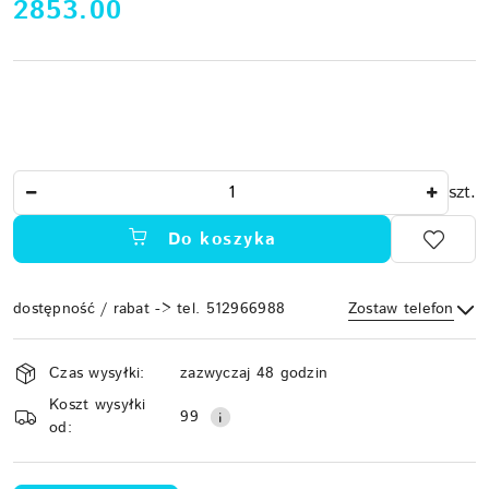
cena:
2853.00
Ilość
szt.
Do koszyka
dostępność / rabat -> tel. 512966988
Zostaw telefon
Dostępność
Czas wysyłki:
zazwyczaj 48 godzin
i
Koszt wysyłki
Wyślij
dostawa
99
od: