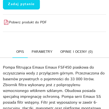
Zadaj pytanie
Pobierz produkt do PDF
OPIS
PARAMETRY
OPINIE I OCENY (0)
Pompa filtrująca Emaux Emaux FSF450 piaskowa do
oczyszczania wody z przyłączem górnym. Przeznaczona do
basenów prywatnych o pojemności do 33 000 litrów.
Zbiornik filtra wykonany jest z polipropylenu
wzmocnionego włóknem szklanym. Obudowa posiada
specjalną impregnację ochronną. Pompa serii Emaux SS
posiada filtr wstępny. Filtr jest wyposażony w zawór 6-
pozycyjny, złączki, manometr oraz platformę montażową.