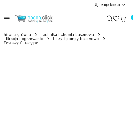
Moje konto
Przejdź do treści głównej
Przejdź do wyszukiwarki
Przejdź do moje konto
Przejdź do menu głównego
Przejdź do opisu produktu
Przejdź do stopki
Strona główna
Technika i chemia basenowa
Filtracja i ogrzewanie
Filtry i pompy basenowe
Zestawy filtracyjne