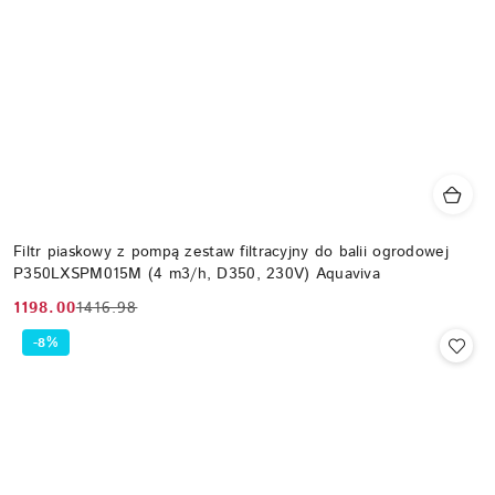
Filtr piaskowy z pompą zestaw filtracyjny do balii ogrodowej
P350LXSPM015M (4 m3/h, D350, 230V) Aquaviva
1198.00
1416.98
Cena
Cena
promocyjna:
przed
-8%
promocją: