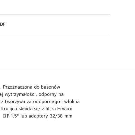
PDF
m. Przeznaczona do basenów
iej wytrzymałości, odporny na
t z tworzywa żaroodpornego i włókna
trująca składa się z filtra Emaux
: ВР 1.5" lub adaptery 32/38 mm