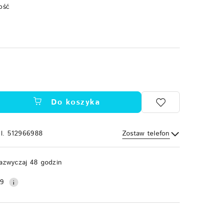
ość
Do koszyka
el. 512966988
Zostaw telefon
Wyślij
azwyczaj 48 godzin
99