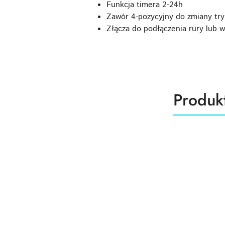
Funkcja timera 2-24h
Zawór 4-pozycyjny do zmiany tr
Złącza do podłączenia rury lub 
Produk
Produk
Pomiń karuzelę produktów
o
statusie