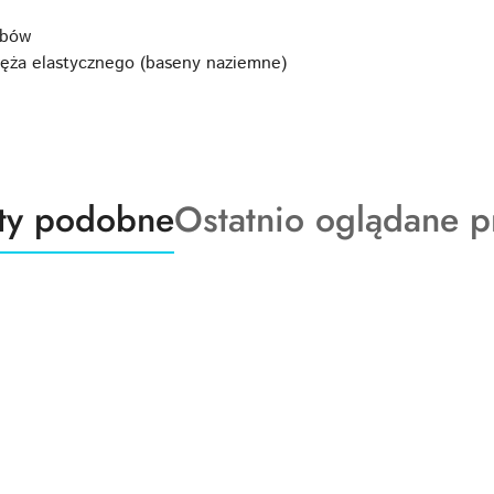
ybów
węża elastycznego (baseny naziemne)
ty
Produkty
ty podobne
Ostatnio oglądane p
o
:
statusie: