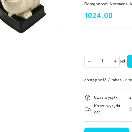
Dostępność:
Normalna il
cena:
1024.00
Ilość
szt.
dostępność / rabat -> t
Dostępność
Czas wysyłki:
z
i
Koszt wysyłki
dostawa
od: