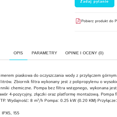
Zadaj pytanie
Pobierz produkt do 
OPIS
PARAMETRY
OPINIE I OCENY (0)
timerem piaskowa do oczyszczania wody z przyłączem górny
itrów. Zbiornik filtra wykonany jest z polipropylenu o wysok
ynniki chemiczne. Pompa bez filtra wstępnego, wykonana jes
awór 4-pozycyjny, złączki oraz platformę montażową. Pompa fil
P. Wydajność: 8 m³/h Pompa: 0.25 kW (0.20 KM) Przyłącze
 IPX5, 155