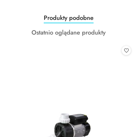
Produkty
Produkty podobne
Pomiń karuzelę produktów
o
Produkty
Ostatnio oglądane produkty
statusie:
o
statusie: