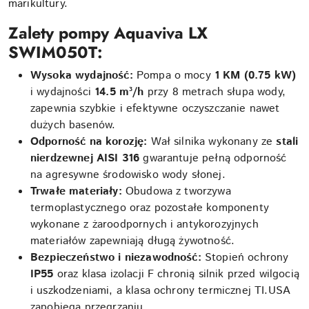
marikultury.
Zalety pompy Aquaviva LX
SWIM050T:
Wysoka wydajność:
Pompa o mocy
1 KM (0.75 kW)
i wydajności
14.5 m³/h
przy 8 metrach słupa wody,
zapewnia szybkie i efektywne oczyszczanie nawet
dużych basenów.
Odporność na korozję:
Wał silnika wykonany ze
stali
nierdzewnej AISI 316
gwarantuje pełną odporność
na agresywne środowisko wody słonej.
Trwałe materiały:
Obudowa z tworzywa
termoplastycznego oraz pozostałe komponenty
wykonane z żaroodpornych i antykorozyjnych
materiałów zapewniają długą żywotność.
Bezpieczeństwo i niezawodność:
Stopień ochrony
IP55
oraz klasa izolacji F chronią silnik przed wilgocią
i uszkodzeniami, a klasa ochrony termicznej TI.USA
zapobiega przegrzaniu.