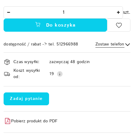
Ilość
szt.
Do koszyka
dostępność / rabat -> tel. 512966988
Zostaw telefon
Dostępność
Czas wysyłki:
zazwyczaj 48 godzin
i
Koszt wysyłki
Wyślij
dostawa
19
od:
Zadaj pytanie
Pobierz produkt do PDF