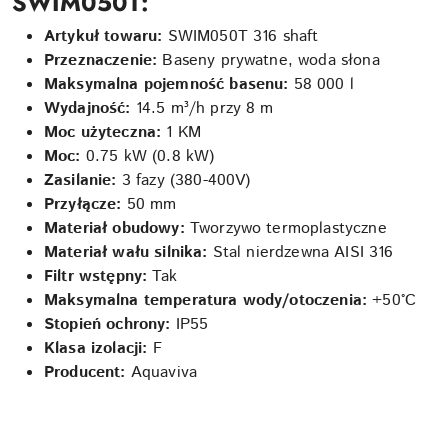
SWIM050T:
Artykuł towaru:
SWIM050T 316 shaft
Przeznaczenie:
Baseny prywatne, woda słona
Maksymalna pojemność basenu:
58 000 l
Wydajność:
14.5 m³/h przy 8 m
Moc użyteczna:
1 KM
Moc:
0.75 kW (0.8 kW)
Zasilanie:
3 fazy (380-400V)
Przyłącze:
50 mm
Materiał obudowy:
Tworzywo termoplastyczne
Materiał wału silnika:
Stal nierdzewna AISI 316
Filtr wstępny:
Tak
Maksymalna temperatura wody/otoczenia:
+50°C
Stopień ochrony:
IP55
Klasa izolacji:
F
Producent:
Aquaviva