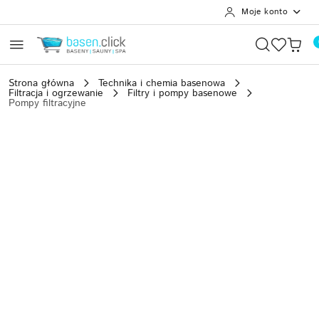
Moje konto
Przejdź do treści głównej
Przejdź do wyszukiwarki
Przejdź do moje konto
Przejdź do menu głównego
Przejdź do opisu produktu
Przejdź do stopki
Strona główna
Technika i chemia basenowa
Filtracja i ogrzewanie
Filtry i pompy basenowe
Pompy filtracyjne