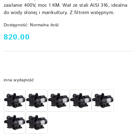
zasilanie 400V, moc 1 KM. Wał ze stali AISI 316, idealna
do wody słonej i marikultury. Z filtrem wstępnym.
Dostępność:
Normalna ilość
cena:
820.00
Wariant
inna wydajność