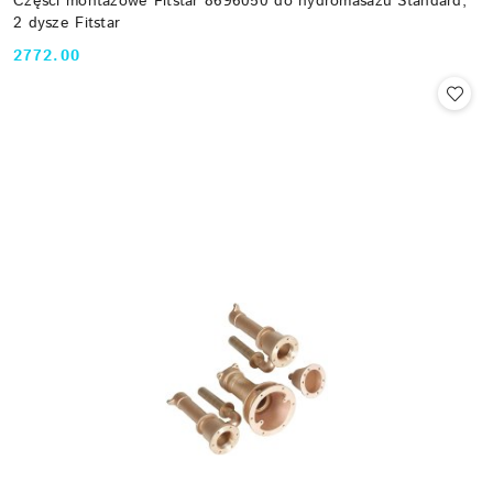
Części montażowe Fitstar 8696050 do hydromasażu Standard,
2 dysze Fitstar
2772.00
Cena: