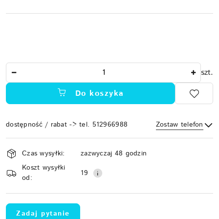
Ilość
szt.
Do koszyka
dostępność / rabat -> tel. 512966988
Zostaw telefon
Dostępność
Czas wysyłki:
zazwyczaj 48 godzin
i
Koszt wysyłki
Wyślij
dostawa
19
od:
Zadaj pytanie