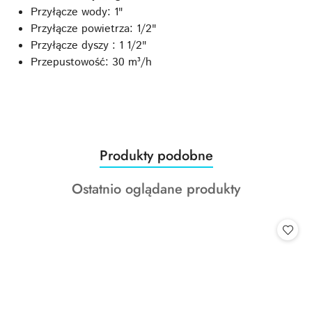
Przyłącze wody: 1"
Przyłącze powietrza: 1/2"
Przyłącze dyszy : 1 1/2"
Przepustowość: 30 m³/h
Produkty
Produkty podobne
Pomiń karuzelę produktów
o
Produkty
Ostatnio oglądane produkty
statusie:
o
statusie: