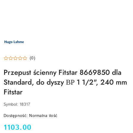
LOGO
PRODUCENTA
HUGO
LAHME
TECHNIKA
BASENOWA
(0)
Przepust ścienny Fitstar 8669850 dla
Standard, do dyszy ВР 1 1/2", 240 mm
Fitstar
Symbol:
18317
Dostępność:
Normalna ilość
cena:
1103.00