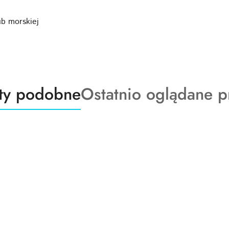
b morskiej
ty
Produkty
ty podobne
Ostatnio oglądane p
o
:
statusie: