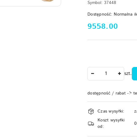
Symbol:
37448
Dostępność:
Normalna il
cena:
9558.00
Ilość
szt.
dostępność / rabat -> t
Dostępność
Czas wysyłki:
z
i
Koszt wysyłki
dostawa
od: