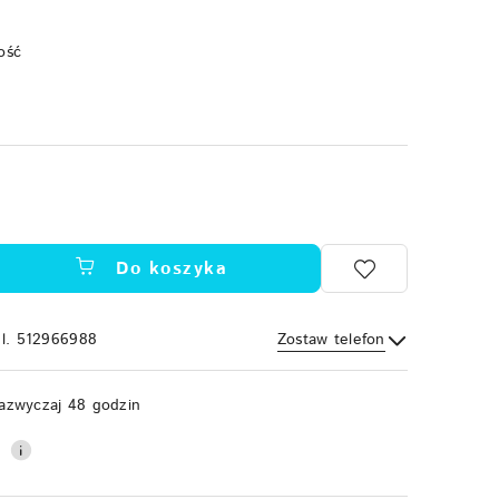
ość
Do koszyka
el. 512966988
Zostaw telefon
Wyślij
azwyczaj 48 godzin
0