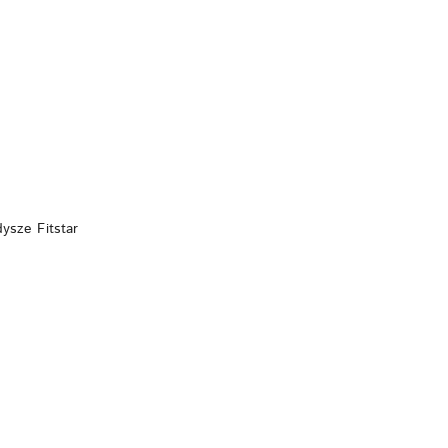
DO KOSZYKA
ysze Fitstar