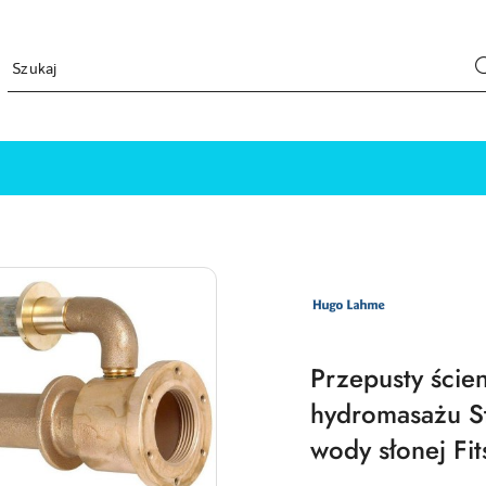
LOGO
PRODUCENTA
HUGO
LAHME
TECHNIKA
BASENOWA
Przepusty ście
hydromasażu S
wody słonej Fit