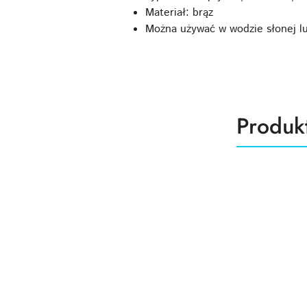
Materiał: brąz
Można używać w wodzie słonej lu
Produk
Produk
Pomiń karuzelę produktów
o
statusie