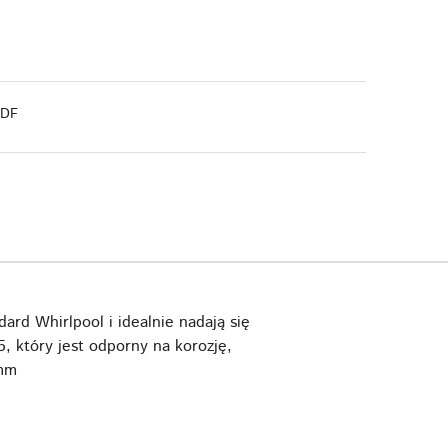
PDF
ard Whirlpool i idealnie nadają się
 który jest odporny na korozję,
 mm