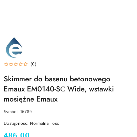
EMAUX-
LOGO
(0)
Skimmer do basenu betonowego
Emaux EM0140-SС Wide, wstawki
mosiężne Emaux
Symbol:
16789
Dostępność:
Normalna ilość
cena:
486.00