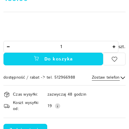
Ilość
szt.
Do koszyka
dostępność / rabat -> tel. 512966988
Zostaw telefon
Dostępność
Czas wysyłki:
zazwyczaj 48 godzin
i
Koszt wysyłki
Wyślij
dostawa
19
od: