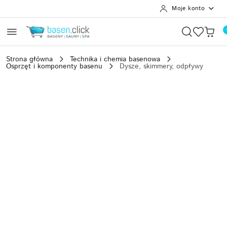
Moje konto
Przejdź do treści głównej
Przejdź do wyszukiwarki
Przejdź do moje konto
Przejdź do menu głównego
Przejdź do opisu produktu
Przejdź do stopki
Strona główna
Technika i chemia basenowa
Osprzęt i komponenty basenu
Dysze, skimmery, odpływy