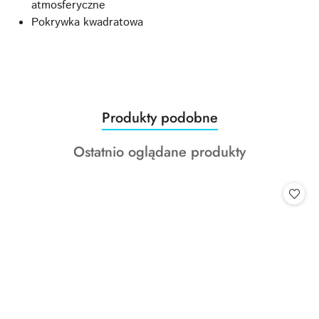
atmosferyczne
Pokrywka kwadratowa
Produkty
Produkty podobne
Pomiń karuzelę produktów
o
Produkty
Ostatnio oglądane produkty
statusie:
o
statusie: