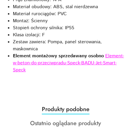
Materiał obudowy: ABS, stal nierdzewna
Materiał rurociągów: PVC
Montaż: Ścienny
Stopień ochrony silnika: IP55
Klasa izolacji: F
Zestaw zawiera: Pompa, panel sterowania,
maskownica
Element montażowy sprzedawany osobno
Element-
w-beton-do-przeciwpradu-Speck-BADU-Jet-Smart-
Speck
Produkty
Produkty podobne
Pomiń karuzelę produktów
o
Produkty
Ostatnio oglądane produkty
statusie:
o