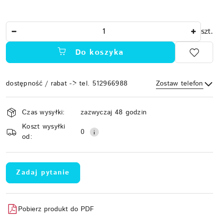
Ilość
szt.
Do koszyka
dostępność / rabat -> tel. 512966988
Zostaw telefon
Dostępność
Czas wysyłki:
zazwyczaj 48 godzin
i
Koszt wysyłki
Wyślij
dostawa
0
od:
Zadaj pytanie
Pobierz produkt do PDF