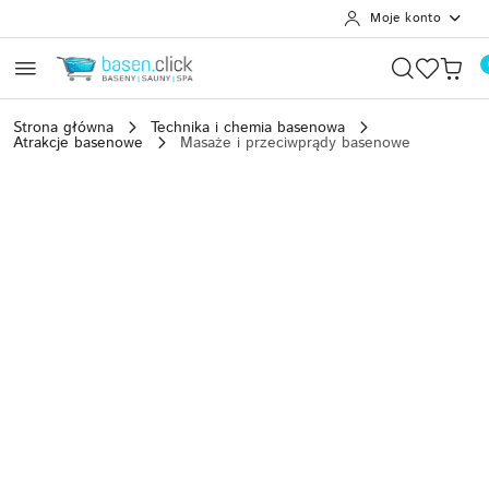
Moje konto
Przejdź do treści głównej
Przejdź do wyszukiwarki
Przejdź do moje konto
Przejdź do menu głównego
Przejdź do opisu produktu
Przejdź do stopki
Strona główna
Technika i chemia basenowa
Atrakcje basenowe
Masaże i przeciwprądy basenowe