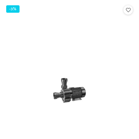
statusie:
-3%