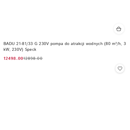
BADU 21-81/33 G 230V pompa do atrakcji wodnych (80 m³/h, 3
kW, 230V) Speck
12498.00
12898.00
Cena
Cena
promocyjna:
przed
promocją: