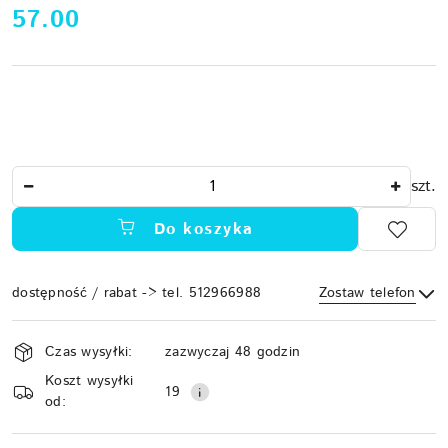
cena:
57.00
Ilość
szt.
Do koszyka
dostępność / rabat -> tel. 512966988
Zostaw telefon
Dostępność
Czas wysyłki:
zazwyczaj 48 godzin
i
Koszt wysyłki
Wyślij
dostawa
19
od: