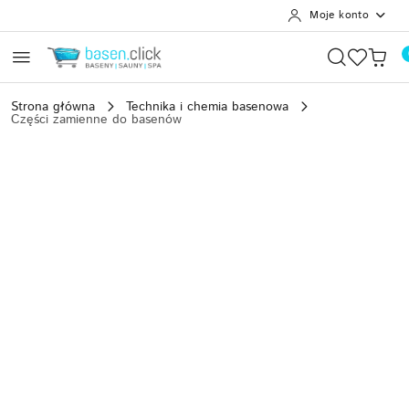
Moje konto
Przejdź do treści głównej
Przejdź do wyszukiwarki
Przejdź do moje konto
Przejdź do menu głównego
Przejdź do opisu produktu
Przejdź do stopki
Strona główna
Technika i chemia basenowa
Części zamienne do basenów