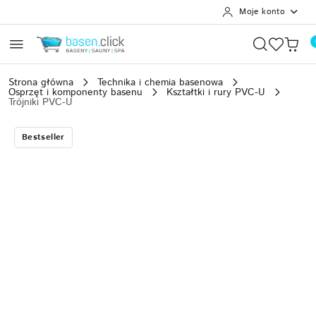
Moje konto
Przejdź do treści głównej
Przejdź do wyszukiwarki
Przejdź do moje konto
Przejdź do menu głównego
Przejdź do opisu produktu
Przejdź do stopki
Strona główna
Technika i chemia basenowa
Osprzęt i komponenty basenu
Kształtki i rury PVC-U
Trójniki PVC-U
Bestseller