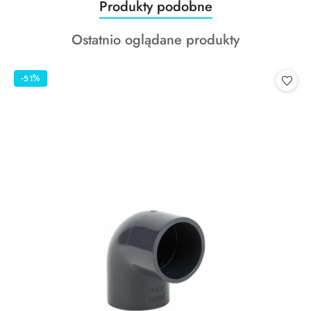
Produkty
Produkty podobne
Pomiń karuzelę produktów
o
Produkty
Ostatnio oglądane produkty
statusie:
o
statusie:
-51%