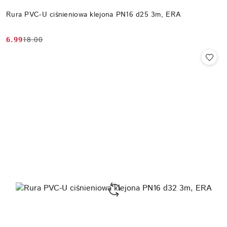
Rura PVC-U ciśnieniowa klejona PN16 d25 3m, ERA
6.99
18.00
Cena
Cena
promocyjna:
przed
promocją: