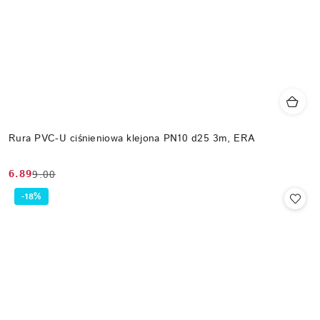
Rura PVC-U ciśnieniowa klejona PN10 d25 3m, ERA
6.89
9.00
Cena
Cena
promocyjna:
przed
-18%
promocją: