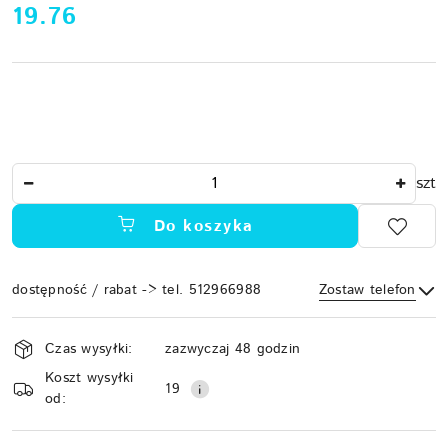
cena:
19.76
Ilość
szt
Do koszyka
dostępność / rabat -> tel. 512966988
Zostaw telefon
Dostępność
Czas wysyłki:
zazwyczaj 48 godzin
i
Koszt wysyłki
Wyślij
dostawa
19
od: