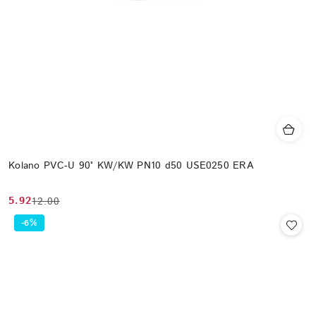
Kolano PVC-U 90° KW/KW PN10 d50 USE0250 ERA
5.92
12.00
Cena
Cena
promocyjna:
przed
-6%
promocją: