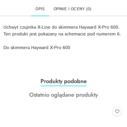
OPIS
OPINIE I OCENY (0)
Uchwyt czujnika X-Line do skimmera Hayward X-Pro 600.
Ten produkt jest pokazany na schemacie pod numerem 6.
Do skimmera Hayward X-Pro 600
Produkty
Produkty podobne
Pomiń karuzelę produktów
o
Produkty
Ostatnio oglądane produkty
statusie:
o
statusie: