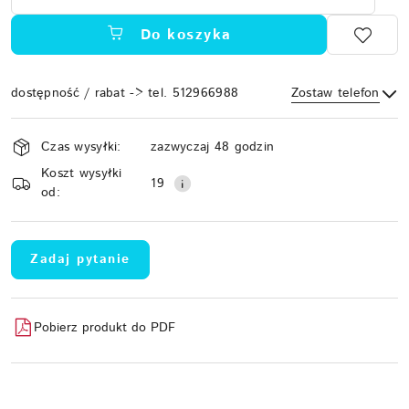
Do koszyka
dostępność / rabat -> tel. 512966988
Zostaw telefon
Dostępność
Czas wysyłki:
zazwyczaj 48 godzin
i
Koszt wysyłki
Wyślij
dostawa
19
od:
Zadaj pytanie
Pobierz produkt do PDF