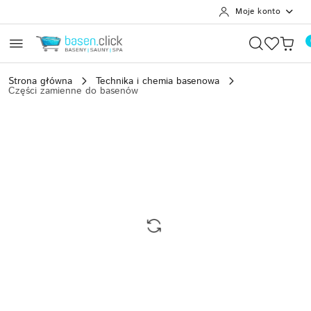
Moje konto
Przejdź do treści głównej
Przejdź do wyszukiwarki
Przejdź do moje konto
Przejdź do menu głównego
Przejdź do opisu produktu
Przejdź do stopki
Strona główna
Technika i chemia basenowa
Części zamienne do basenów