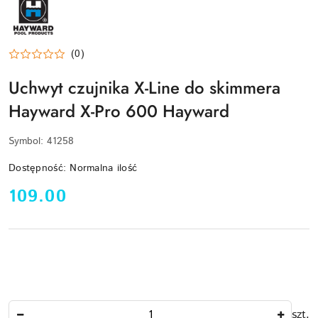
LOGO
(0)
Uchwyt czujnika X-Line do skimmera
Hayward X-Pro 600 Hayward
Symbol:
41258
Dostępność:
Normalna ilość
cena:
109.00
Ilość
szt.