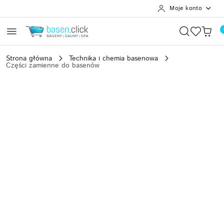
Moje konto
Przejdź do treści głównej
Przejdź do wyszukiwarki
Przejdź do moje konto
Przejdź do menu głównego
Przejdź do opisu produktu
Przejdź do stopki
Strona główna
Technika i chemia basenowa
Części zamienne do basenów