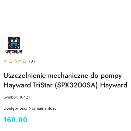
HAYWARD-
LOGO
(0)
Uszczelnienie mechaniczne do pompy
Hayward TriStar (SPX3200SA) Hayward
Symbol:
16421
Dostępność:
Normalna ilość
cena:
160.00