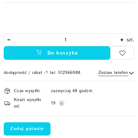
Ilość
szt.
Do koszyka
dostępność / rabat -> tel. 512966988
Zostaw telefon
Dostępność
Czas wysyłki:
zazwyczaj 48 godzin
i
Koszt wysyłki
Wyślij
dostawa
19
od:
Zadaj pytanie