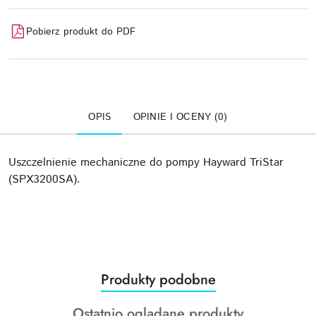
Pobierz produkt do PDF
OPIS
OPINIE I OCENY (0)
Uszczelnienie mechaniczne do pompy Hayward TriStar
(SPX3200SA).
Produkty
Produkty podobne
Pomiń karuzelę produktów
o
Produkty
Ostatnio oglądane produkty
statusie: