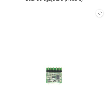
o
statusie: