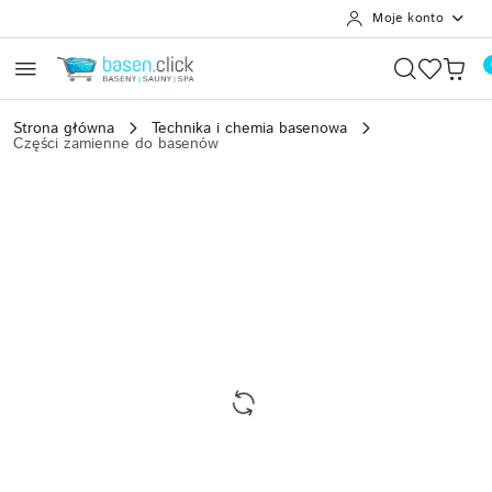
Moje konto
Przejdź do treści głównej
Przejdź do wyszukiwarki
Przejdź do moje konto
Przejdź do menu głównego
Przejdź do opisu produktu
Przejdź do stopki
Strona główna
Technika i chemia basenowa
Części zamienne do basenów