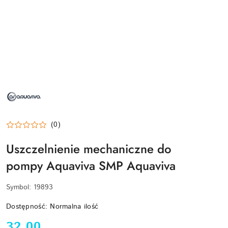
NAZWA
PRODUCENTA:
AQUAVIVA
(0)
Uszczelnienie mechaniczne do
pompy Aquaviva SMP Aquaviva
Symbol:
19893
Dostępność:
Normalna ilość
cena:
32.00