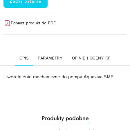
Zadaj pytanie
Pobierz produkt do PDF
OPIS
PARAMETRY
OPINIE I OCENY (0)
Uszczelnienie mechaniczne do pompy Aquaviva SMP.
Produkty
Produkty podobne
Pomiń karuzelę produktów
o