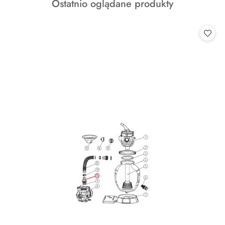
Produkty
Ostatnio oglądane produkty
statusie:
o
statusie: