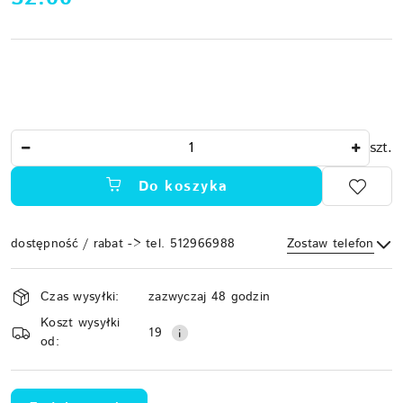
Ilość
szt.
Do koszyka
dostępność / rabat -> tel. 512966988
Zostaw telefon
Dostępność
Czas wysyłki:
zazwyczaj 48 godzin
i
Koszt wysyłki
Wyślij
dostawa
19
od: