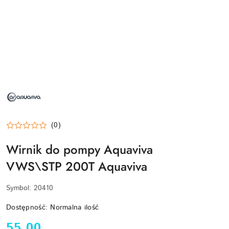
NAZWA
PRODUCENTA:
AQUAVIVA
(0)
Wirnik do pompy Aquaviva
VWS\STP 200T Aquaviva
Symbol:
20410
Dostępność:
Normalna ilość
cena:
55.00