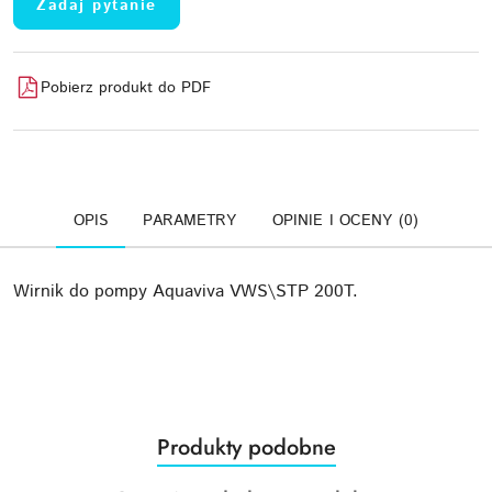
Zadaj pytanie
Pobierz produkt do PDF
OPIS
PARAMETRY
OPINIE I OCENY (0)
Wirnik do pompy Aquaviva VWS\STP 200T.
Produkty
Produkty podobne
Pomiń karuzelę produktów
o