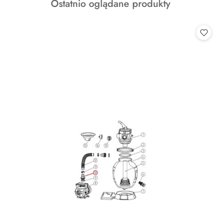
Produkty
Ostatnio oglądane produkty
statusie:
o
statusie: