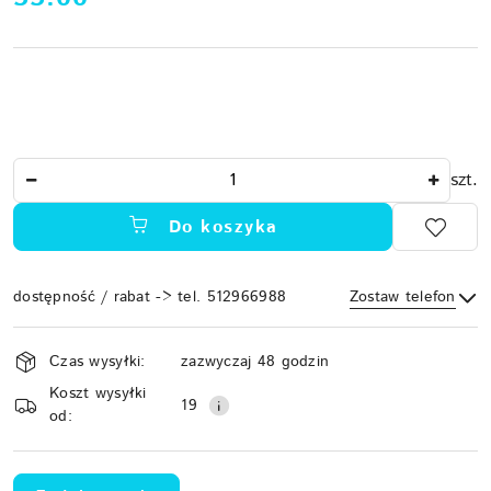
Ilość
szt.
Do koszyka
dostępność / rabat -> tel. 512966988
Zostaw telefon
Dostępność
Czas wysyłki:
zazwyczaj 48 godzin
i
Koszt wysyłki
Wyślij
dostawa
19
od: