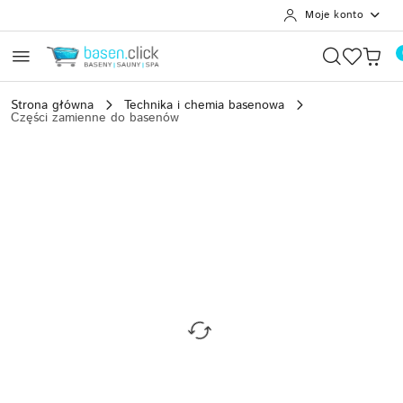
Moje konto
Przejdź do treści głównej
Przejdź do wyszukiwarki
Przejdź do moje konto
Przejdź do menu głównego
Przejdź do opisu produktu
Przejdź do stopki
Strona główna
Technika i chemia basenowa
Części zamienne do basenów