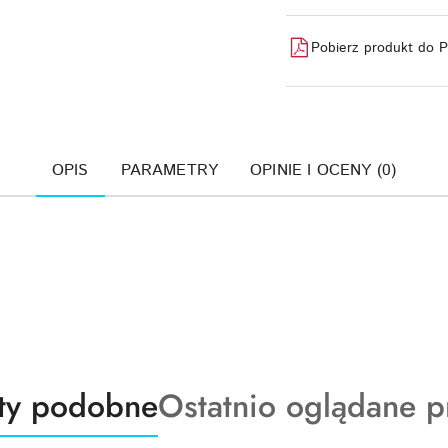
Pobierz produkt do 
OPIS
PARAMETRY
OPINIE I OCENY (0)
ty
Produkty
ty podobne
Ostatnio oglądane p
o