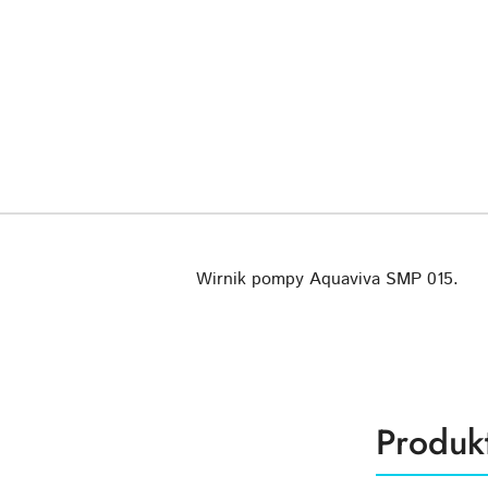
Wirnik pompy Aquaviva SMP 015.
Produk
Produk
Pomiń karuzelę produktów
o