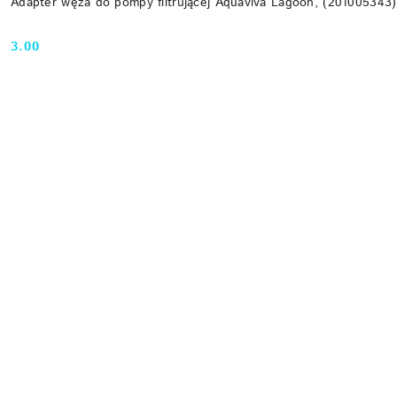
Adapter węża do pompy filtrującej Aquaviva Lagoon, (201005343)
3.00
Cena: