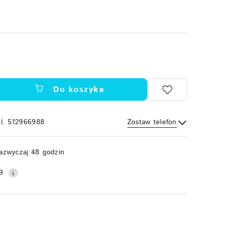
Do koszyka
el. 512966988
Zostaw telefon
Wyślij
azwyczaj 48 godzin
9