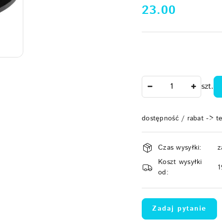
cena:
23.00
Ilość
szt.
dostępność / rabat -> t
Dostępność
Czas wysyłki:
z
i
Koszt wysyłki
dostawa
1
od:
Zadaj pytanie