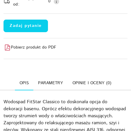
0
od:
Zadaj pytanie
Pobierz produkt do PDF
OPIS
PARAMETRY
OPINIE I OCENY (0)
Wodospad FitStar Classico to doskonała opcja do
dekoracji basenu. Oprócz efektu dekoracyjnego wodospad
tworzy strumień wody o właściwościach masujących.
Zaprojektowany do relaksującego masażu ramion, szyi i
pleców. Wykonany ze stali nierdzewnej AISI 316, odpornej