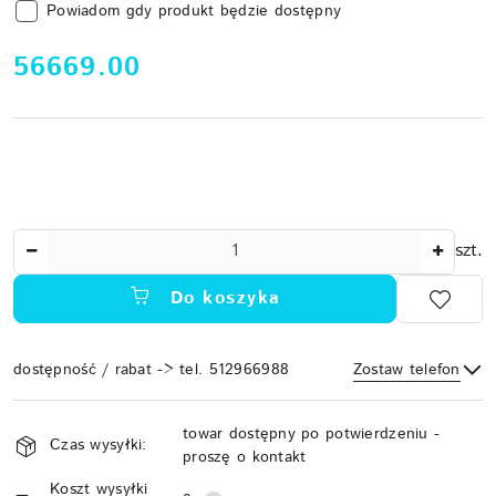
Powiadom gdy produkt będzie dostępny
cena:
56669.00
Ilość
szt.
Do koszyka
dostępność / rabat -> tel. 512966988
Zostaw telefon
Dostępność
towar dostępny po potwierdzeniu -
i
Czas wysyłki:
proszę o kontakt
Wyślij
dostawa
Koszt wysyłki