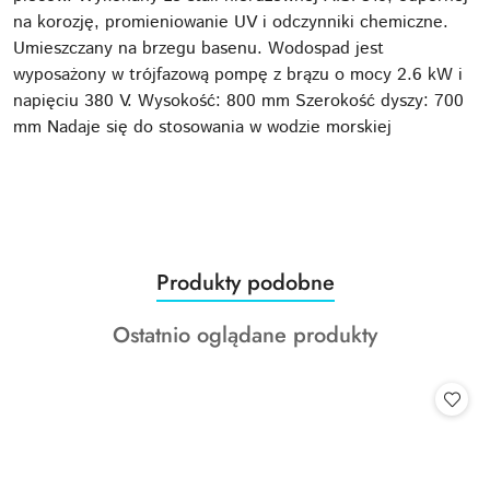
na korozję, promieniowanie UV i odczynniki chemiczne.
Umieszczany na brzegu basenu. Wodospad jest
wyposażony w trójfazową pompę z brązu o mocy 2.6 kW i
napięciu 380 V. Wysokość: 800 mm Szerokość dyszy: 700
mm Nadaje się do stosowania w wodzie morskiej
Produkty
Produkty podobne
Pomiń karuzelę produktów
o
Produkty
Ostatnio oglądane produkty
statusie:
o
statusie: