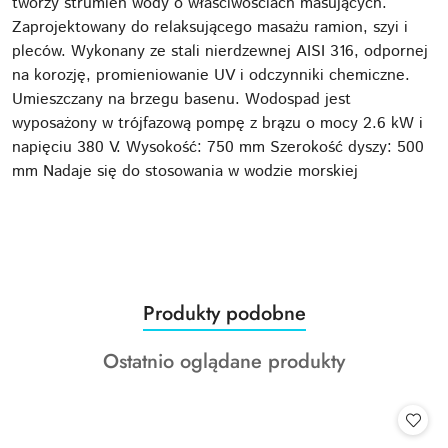
tworzy strumień wody o właściwościach masujących.
Zaprojektowany do relaksującego masażu ramion, szyi i
pleców. Wykonany ze stali nierdzewnej AISI 316, odpornej
na korozję, promieniowanie UV i odczynniki chemiczne.
Umieszczany na brzegu basenu. Wodospad jest
wyposażony w trójfazową pompę z brązu o mocy 2.6 kW i
napięciu 380 V. Wysokość: 750 mm Szerokość dyszy: 500
mm Nadaje się do stosowania w wodzie morskiej
Produkty
Produkty podobne
Pomiń karuzelę produktów
o
Produkty
Ostatnio oglądane produkty
statusie:
o
statusie: