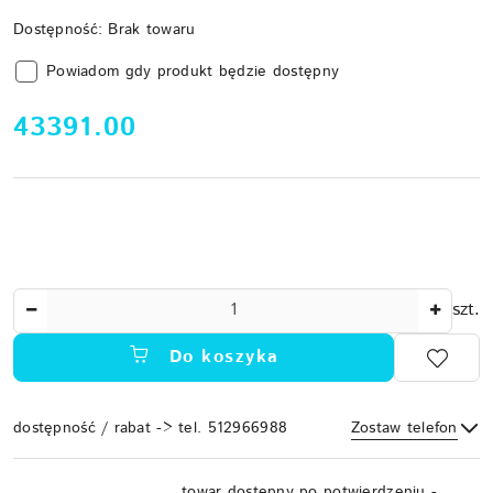
Dostępność:
Brak towaru
Powiadom gdy produkt będzie dostępny
cena:
43391.00
Ilość
szt.
Do koszyka
dostępność / rabat -> tel. 512966988
Zostaw telefon
Dostępność
towar dostępny po potwierdzeniu -