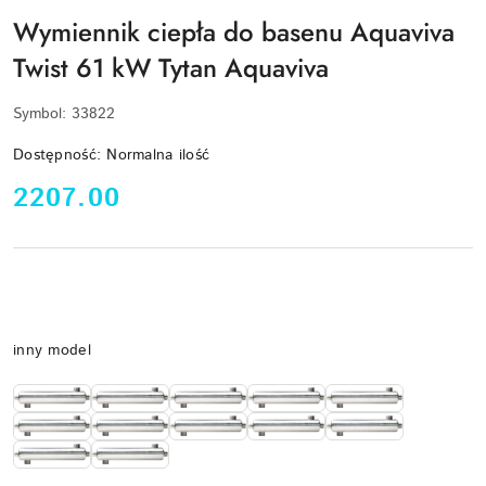
Wymiennik ciepła do basenu Aquaviva
Twist 61 kW Tytan Aquaviva
Symbol:
33822
Dostępność:
Normalna ilość
cena:
2207.00
Wariant
inny model