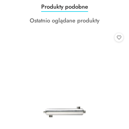
Produkty
Produkty podobne
Pomiń karuzelę produktów
o
Produkty
Ostatnio oglądane produkty
statusie:
o
statusie: