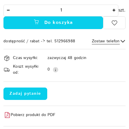
Ilość
szt.
Do koszyka
dostępność / rabat -> tel. 512966988
Zostaw telefon
Dostępność
Czas wysyłki:
zazwyczaj 48 godzin
i
Koszt wysyłki
Wyślij
dostawa
0
od:
Zadaj pytanie
Pobierz produkt do PDF