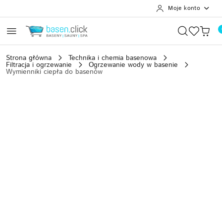
Moje konto
Przejdź do treści głównej
Przejdź do wyszukiwarki
Przejdź do moje konto
Przejdź do menu głównego
Przejdź do opisu produktu
Przejdź do stopki
Strona główna
Technika i chemia basenowa
Filtracja i ogrzewanie
Ogrzewanie wody w basenie
Wymienniki ciepła do basenów