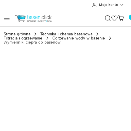
Moje konto
Przejdź do treści głównej
Przejdź do wyszukiwarki
Przejdź do moje konto
Przejdź do menu głównego
Przejdź do opisu produktu
Przejdź do stopki
Strona główna
Technika i chemia basenowa
Filtracja i ogrzewanie
Ogrzewanie wody w basenie
Wymienniki ciepła do basenów