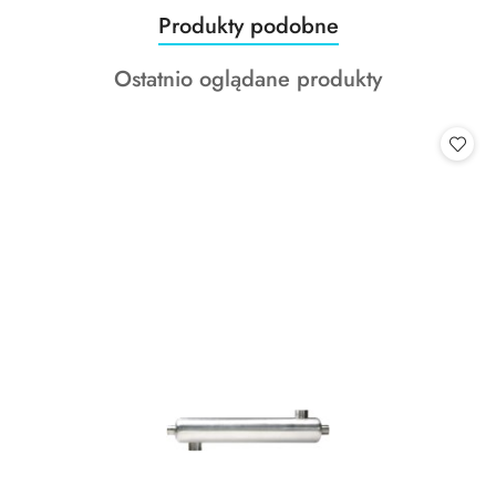
Produkty
Produkty podobne
Pomiń karuzelę produktów
o
Produkty
Ostatnio oglądane produkty
statusie:
o
statusie: