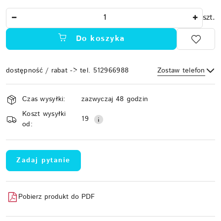
Ilość
szt.
Do koszyka
dostępność / rabat -> tel. 512966988
Zostaw telefon
Dostępność
Czas wysyłki:
zazwyczaj 48 godzin
i
Koszt wysyłki
Wyślij
dostawa
19
od:
Zadaj pytanie
Pobierz produkt do PDF