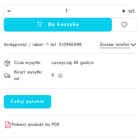
Ilość
szt.
Do koszyka
dostępność / rabat -> tel. 512966988
Zostaw telefon
Dostępność
Czas wysyłki:
zazwyczaj 48 godzin
i
Koszt wysyłki
Wyślij
dostawa
0
od:
Zadaj pytanie
Pobierz produkt do PDF