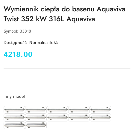
Wymiennik ciepła do basenu Aquaviva
Twist 352 kW 316L Aquaviva
Symbol:
33818
Dostępność:
Normalna ilość
cena:
4218.00
Wariant
inny model