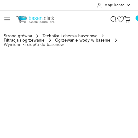
Moje konto
Przejdź do treści głównej
Przejdź do wyszukiwarki
Przejdź do moje konto
Przejdź do menu głównego
Przejdź do opisu produktu
Przejdź do stopki
Strona główna
Technika i chemia basenowa
Filtracja i ogrzewanie
Ogrzewanie wody w basenie
Wymienniki ciepła do basenów