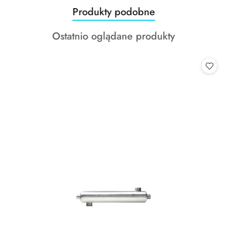
Produkty
Produkty podobne
Pomiń karuzelę produktów
o
Produkty
Ostatnio oglądane produkty
statusie:
o
statusie: