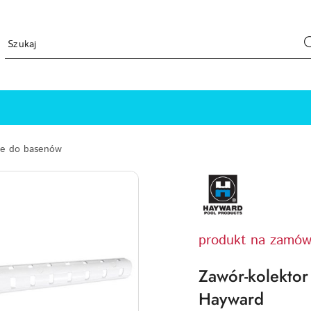
ne do basenów
HAYWARD-
LOGO
produkt na zamów
Zawór-kolekto
Hayward