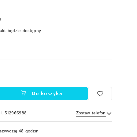
u
ukt będzie dostępny
Do koszyka
el. 512966988
Zostaw telefon
Wyślij
azwyczaj 48 godzin