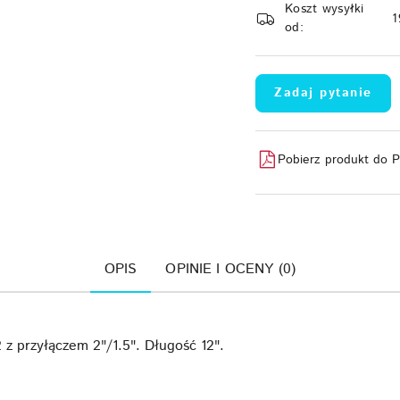
Koszt wysyłki
dostawa
1
od:
Zadaj pytanie
Pobierz produkt do 
OPIS
OPINIE I OCENY (0)
 przyłączem 2"/1.5". Długość 12".