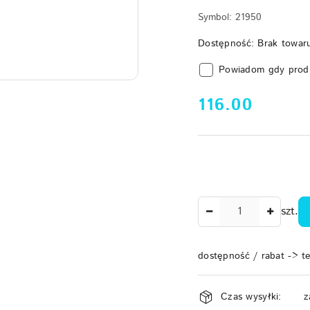
Symbol:
21950
Dostępność:
Brak towar
Powiadom gdy prod
cena:
116.00
Ilość
szt.
dostępność / rabat -> t
Dostępność
Czas wysyłki:
z
i