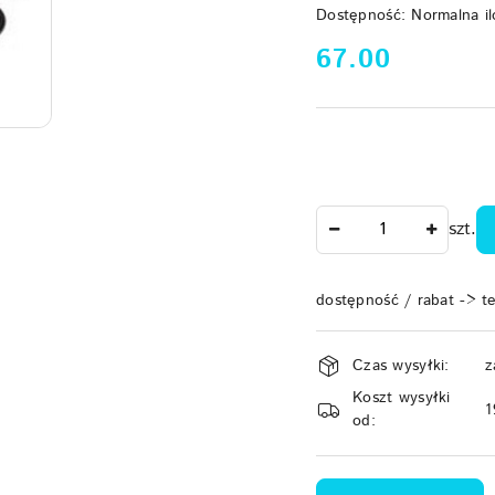
Dostępność:
Normalna il
cena:
67.00
Ilość
szt.
dostępność / rabat -> t
Dostępność
Czas wysyłki:
z
i
Koszt wysyłki
dostawa
1
od: