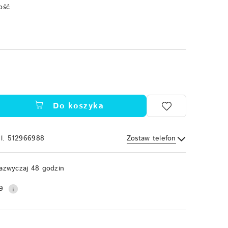
ość
Do koszyka
el. 512966988
Zostaw telefon
Wyślij
azwyczaj 48 godzin
9