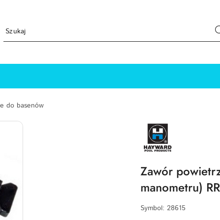
ne do basenów
HAYWARD-
LOGO
Zawór powietrza
manometru) RR
Symbol:
28615