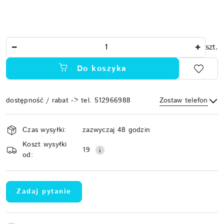
Ilość
szt.
Do koszyka
dostępność / rabat -> tel. 512966988
Zostaw telefon
Dostępność
Czas wysyłki:
zazwyczaj 48 godzin
i
Koszt wysyłki
Wyślij
dostawa
19
od:
Zadaj pytanie