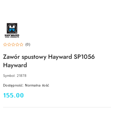
HAYWARD-
LOGO
(0)
Zawór spustowy Hayward SP1056
Hayward
Symbol:
21878
Dostępność:
Normalna ilość
cena:
155.00