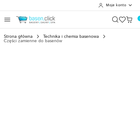
Moje konto
Przejdź do treści głównej
Przejdź do wyszukiwarki
Przejdź do moje konto
Przejdź do menu głównego
Przejdź do opisu produktu
Przejdź do stopki
Strona główna
Technika i chemia basenowa
Części zamienne do basenów