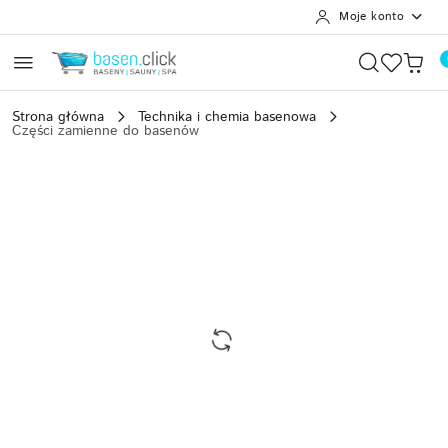
Moje konto
Przejdź do treści głównej
Przejdź do wyszukiwarki
Przejdź do moje konto
Przejdź do menu głównego
Przejdź do opisu produktu
Przejdź do stopki
Strona główna
Technika i chemia basenowa
Części zamienne do basenów