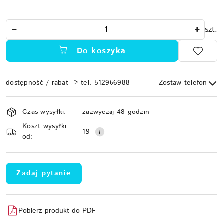
Ilość
szt.
Do koszyka
dostępność / rabat -> tel. 512966988
Zostaw telefon
Dostępność
Czas wysyłki:
zazwyczaj 48 godzin
i
Koszt wysyłki
Wyślij
dostawa
19
od:
Zadaj pytanie
Pobierz produkt do PDF