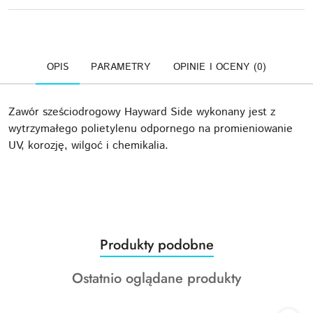
OPIS
PARAMETRY
OPINIE I OCENY (0)
Zawór sześciodrogowy Hayward Side wykonany jest z
wytrzymałego polietylenu odpornego na promieniowanie
UV, korozję, wilgoć i chemikalia.
Produkty
Produkty podobne
Pomiń karuzelę produktów
o
Produkty
Ostatnio oglądane produkty
statusie:
o