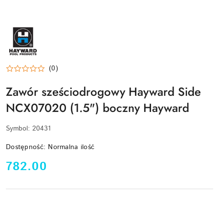
HAYWARD-
LOGO
(0)
Zawór sześciodrogowy Hayward Side
NCX07020 (1.5") boczny Hayward
Symbol:
20431
Dostępność:
Normalna ilość
cena:
782.00