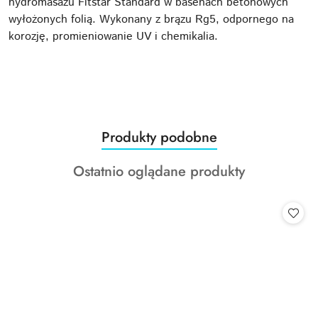
hydromasażu Fitstar Standard w basenach betonowych
wyłożonych folią. Wykonany z brązu Rg5, odpornego na
korozję, promieniowanie UV i chemikalia.
Produkty
Produkty podobne
Pomiń karuzelę produktów
o
Produkty
Ostatnio oglądane produkty
statusie:
o
statusie: