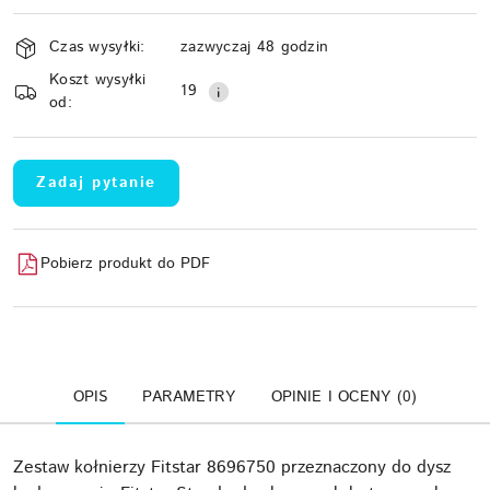
Dostępność
Czas wysyłki:
zazwyczaj 48 godzin
i
Koszt wysyłki
Wyślij
dostawa
19
od:
Zadaj pytanie
Pobierz produkt do PDF
OPIS
PARAMETRY
OPINIE I OCENY (0)
Zestaw kołnierzy Fitstar 8696750 przeznaczony do dysz