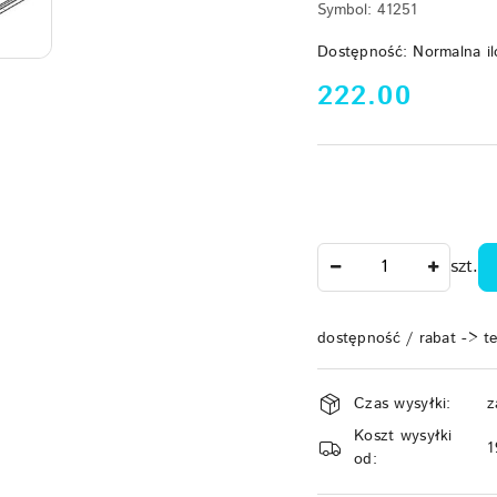
Symbol:
41251
Dostępność:
Normalna il
cena:
222.00
Ilość
szt.
dostępność / rabat -> t
Dostępność
Czas wysyłki:
z
i
Koszt wysyłki
dostawa
1
od: