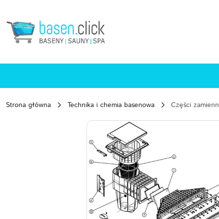
Przejdź do treści głównej
Przejdź do wyszukiwarki
Przejdź do moje konto
Przejdź do menu głównego
Przejdź do opisu produktu
Przejdź do stopki
Strona główna
Technika i chemia basenowa
Części zamien