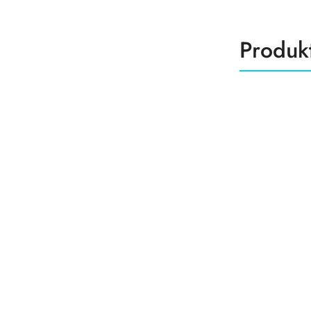
Produk
Produk
Pomiń karuzelę produktów
o
statusie