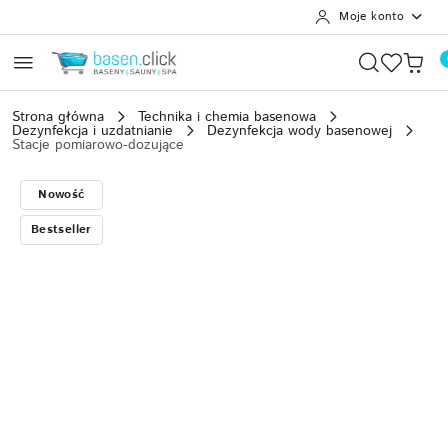
Moje konto
Przejdź do treści głównej
Przejdź do wyszukiwarki
Przejdź do moje konto
Przejdź do menu głównego
Przejdź do opisu produktu
Przejdź do stopki
Strona główna
Technika i chemia basenowa
Dezynfekcja i uzdatnianie
Dezynfekcja wody basenowej
Stacje pomiarowo-dozujące
Nowość
Bestseller