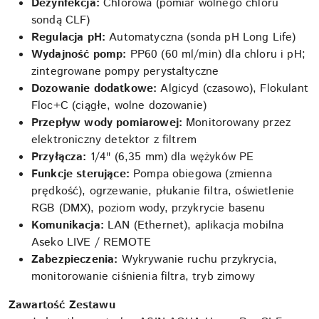
Dezynfekcja:
Chlorowa (pomiar wolnego chloru
sondą CLF)
Regulacja pH:
Automatyczna (sonda pH Long Life)
Wydajność pomp:
PP60 (60 ml/min) dla chloru i pH;
zintegrowane pompy perystaltyczne
Dozowanie dodatkowe:
Algicyd (czasowo), Flokulant
Floc+C (ciągłe, wolne dozowanie)
Przepływ wody pomiarowej:
Monitorowany przez
elektroniczny detektor z filtrem
Przyłącza:
1/4" (6,35 mm) dla wężyków PE
Funkcje sterujące:
Pompa obiegowa (zmienna
prędkość), ogrzewanie, płukanie filtra, oświetlenie
RGB (DMX), poziom wody, przykrycie basenu
Komunikacja:
LAN (Ethernet), aplikacja mobilna
Aseko LIVE / REMOTE
Zabezpieczenia:
Wykrywanie ruchu przykrycia,
monitorowanie ciśnienia filtra, tryb zimowy
Zawartość Zestawu