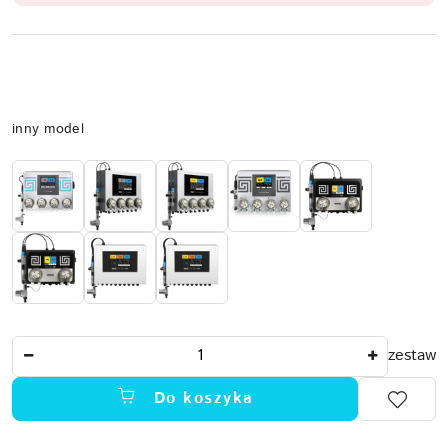
Wariant
inny model
Ilość
zestaw
Do koszyka