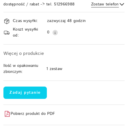
dostępność / rabat -> tel. 512966988
Zostaw telefon
Dostępność
Czas wysyłki:
zazwyczaj 48 godzin
i
Koszt wysyłki
Wyślij
dostawa
0
od:
Więcej o produkcie
Ilość w opakowaniu
1 zestaw
zbiorczym:
Zadaj pytanie
Pobierz produkt do PDF