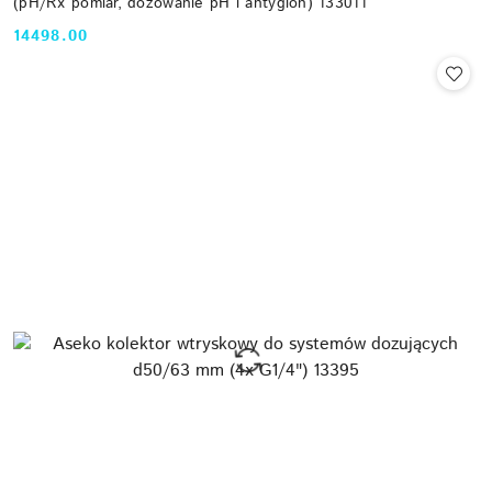
(pH/Rx pomiar, dozowanie pH i antyglon) 133011
14498.00
Cena: