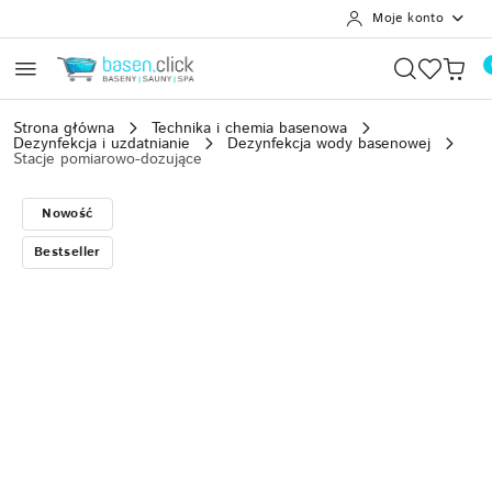
Moje konto
Przejdź do treści głównej
Przejdź do wyszukiwarki
Przejdź do moje konto
Przejdź do menu głównego
Przejdź do opisu produktu
Przejdź do stopki
Strona główna
Technika i chemia basenowa
Dezynfekcja i uzdatnianie
Dezynfekcja wody basenowej
Stacje pomiarowo-dozujące
Nowość
Bestseller