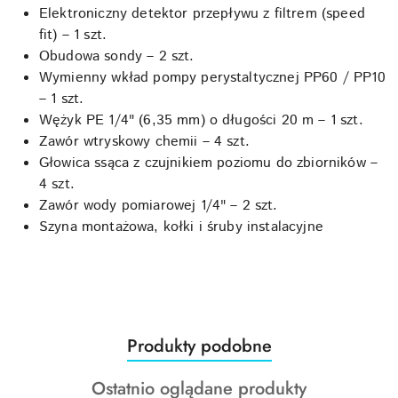
Elektroniczny detektor przepływu z filtrem (speed
fit) – 1 szt.
Obudowa sondy – 2 szt.
Wymienny wkład pompy perystaltycznej PP60 / PP10
– 1 szt.
Wężyk PE 1/4" (6,35 mm) o długości 20 m – 1 szt.
Zawór wtryskowy chemii – 4 szt.
Głowica ssąca z czujnikiem poziomu do zbiorników –
4 szt.
Zawór wody pomiarowej 1/4" – 2 szt.
Szyna montażowa, kołki i śruby instalacyjne
Produkty
Produkty podobne
Pomiń karuzelę produktów
o
Produkty
Ostatnio oglądane produkty
statusie: