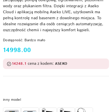
zarządzając pompą obiegową, ogrzewaniem, poziomem
wody oraz płukaniem filtra. Dzięki integracji z Aseko
Cloud i aplikacją mobilną Aseko LIVE, użytkownik ma
pełną kontrolę nad basenem z dowolnego miejsca. To
idealne rozwiązanie dla osób ceniących automatyzację,
oszczędność chemii i najwyższy komfort kąpieli.
Dostępność:
Bardzo mało
cena:
14998.00
cena z kodem:
14248.1
ASEKO
Wariant
inny model