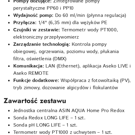
Pompy dozujące:
Zintegrowane pompy
perystaltyczne PP60 i PP10
Wydajność pomp:
Do 60 ml/min (płynna regulacja)
Przyłącza:
1/4" (6,35 mm) dla wężyków PE
Czujniki w zestawie:
Termometr wody PT1000,
elektroniczny przepływomierz
Zarządzanie technologią:
Kontrola pompy
obiegowej, ogrzewania, poziomu wody, płukania
filtra, oświetlenia (DMX)
Komunikacja:
LAN (Ethernet), aplikacja Aseko LIVE i
Aseko REMOTE
Funkcje dodatkowe:
Współpraca z fotowoltaiką (PV),
tryb zimowy, dozowanie algicydów i flokulantów
Zawartość zestawu
Jednostka centralna ASIN AQUA Home Pro Redox
Sonda Redox LONG LIFE – 1 szt.
Sonda pH LONG LIFE – 1 szt.
Termometr wody PT1000 z uchwytem – 1 szt.