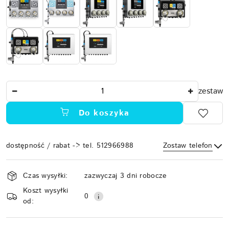
Ilość
zestaw
Do koszyka
dostępność / rabat -> tel. 512966988
Zostaw telefon
Dostępność
Czas wysyłki:
zazwyczaj 3 dni robocze
i
Koszt wysyłki
Wyślij
dostawa
0
od: