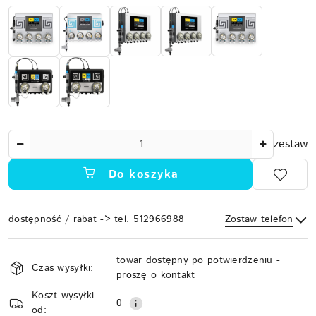
Ilość
zestaw
Do koszyka
dostępność / rabat -> tel. 512966988
Zostaw telefon
Dostępność
towar dostępny po potwierdzeniu -
i
Czas wysyłki:
proszę o kontakt
Wyślij
dostawa
Koszt wysyłki
0
od: