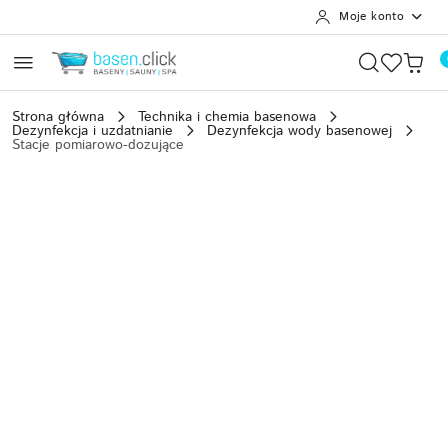
Moje konto
Przejdź do treści głównej
Przejdź do wyszukiwarki
Przejdź do moje konto
Przejdź do menu głównego
Przejdź do opisu produktu
Przejdź do stopki
Strona główna
Technika i chemia basenowa
Dezynfekcja i uzdatnianie
Dezynfekcja wody basenowej
Stacje pomiarowo-dozujące