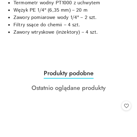
Termometr wodny PT1000 z uchwytem
Wężyk PE 1/4" (6,35 mm) – 20 m
Zawory pomiarowe wody 1/4" – 2 szt.
Filtry ssące do chemii – 4 szt.
Zawory wtryskowe (inżektory) – 4 szt.
Produkty
Produkty podobne
Pomiń karuzelę produktów
o
Produkty
Ostatnio oglądane produkty
statusie:
o
statusie: