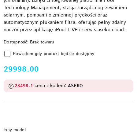
(chloramin). Dzięki zintegrowanej platformie Pool
Technology Management, stacja zarządza ogrzewaniem
solarnym, pompami o zmiennej prędkości oraz
automatycznym płukaniem filtra, oferując pełny zdalny
nadzór przez aplikację iPool LIVE i serwis aseko.cloud.
Dostępność:
Brak towaru
Powiadom gdy produkt będzie dostępny
cena:
29998.00
cena z kodem:
28498.1
ASEKO
Wariant
inny model