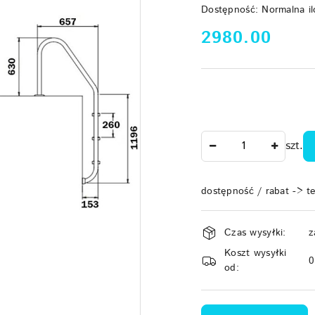
Dostępność:
Normalna il
cena:
2980.00
Ilość
szt.
dostępność / rabat -> t
Dostępność
Czas wysyłki:
z
i
Koszt wysyłki
dostawa
od: