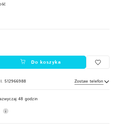
ość
Do koszyka
el. 512966988
Zostaw telefon
Wyślij
azwyczaj 48 godzin
0