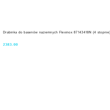
Drabinka do basenów naziemnych Flexinox 87143418N (4 stopnie)
2383.00
Cena: