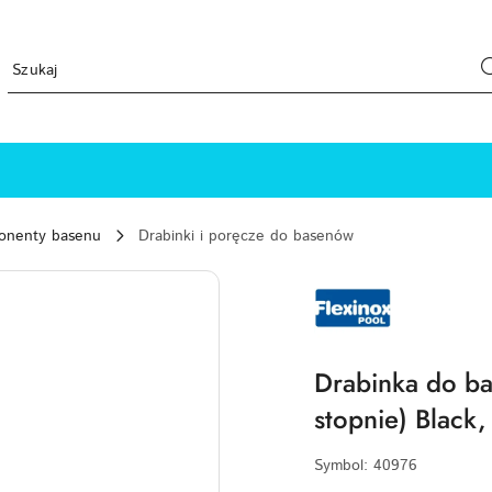
ponenty basenu
Drabinki i poręcze do basenów
LOGO
MARKI
FLEXINOX
–
HISZPAŃSKI
PRODUCENT
LUKSUSOWYCH
Drabinka do ba
AKCESORIÓW
ZE
stopnie) Black,
STALI
NIERDZEWNEJ
DOSTĘPNY
W
Symbol:
40976
BASEN.CLICK