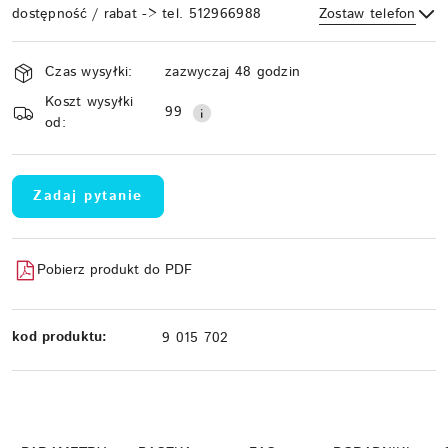
dostępność / rabat -> tel. 512966988
Zostaw telefon
Dostępność
Czas wysyłki:
zazwyczaj 48 godzin
i
Koszt wysyłki
Wyślij
dostawa
99
od:
Zadaj pytanie
Pobierz produkt do PDF
kod produktu:
9 015 702