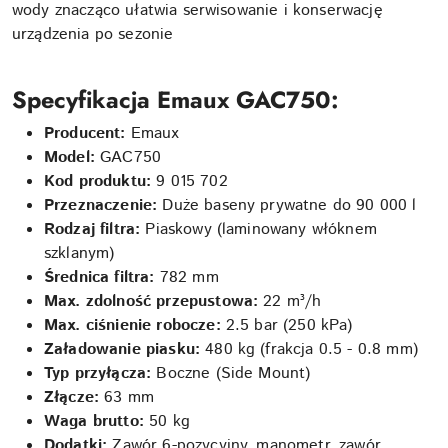
wody znacząco ułatwia serwisowanie i konserwację
urządzenia po sezonie
Specyfikacja Emaux GAC750:
Producent:
Emaux
Model:
GAC750
Kod produktu:
9 015 702
Przeznaczenie:
Duże baseny prywatne do 90 000 l
Rodzaj filtra:
Piaskowy (laminowany włóknem
szklanym)
Średnica filtra:
782 mm
Max. zdolność przepustowa:
22 m³/h
Max. ciśnienie robocze:
2.5 bar (250 kPa)
Załadowanie piasku:
480 kg (frakcja 0.5 - 0.8 mm)
Typ przyłącza:
Boczne (Side Mount)
Złącze:
63 mm
Waga brutto:
50 kg
Dodatki:
Zawór 6-pozycyjny, manometr, zawór