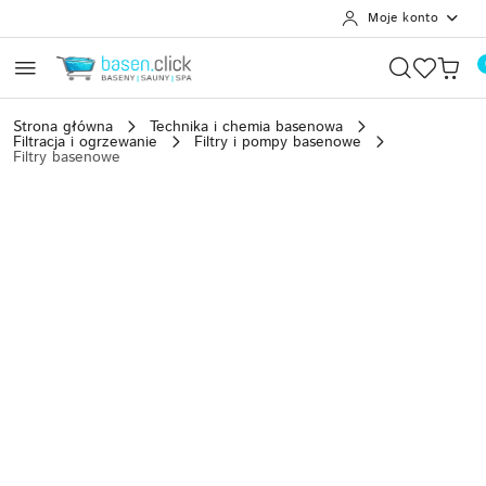
Moje konto
Przejdź do treści głównej
Przejdź do wyszukiwarki
Przejdź do moje konto
Przejdź do menu głównego
Przejdź do opisu produktu
Przejdź do stopki
Strona główna
Technika i chemia basenowa
Filtracja i ogrzewanie
Filtry i pompy basenowe
Filtry basenowe