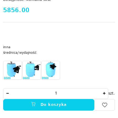
cena:
5856.00
Wariant
inna
średnica/wydajność
Ilość
szt.
Do koszyka