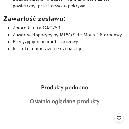
powietrzny, przezroczysta pokrywa
Zawartość zestawu:
Zbiornik filtra GAC750
Zawór wielopozycyjny MPV (Side Mount) 6-drogowy
Precyzyjny manometr tarczowy
Instrukcja montażu i eksploatacji
Produkty
Produkty podobne
Pomiń karuzelę produktów
o
Produkty
Ostatnio oglądane produkty
statusie:
o
statusie: