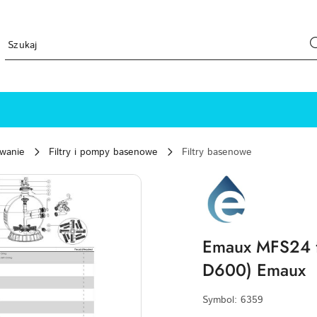
ewanie
Filtry i pompy basenowe
Filtry basenowe
EMAUX-
LOGO
Emaux MFS24 fi
D600) Emaux
Symbol:
6359