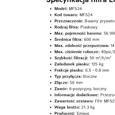
Model:
MFS24
Kod towaru:
MFS24
Przeznaczenie:
Baseny prywatn
Rodzaj filtra:
Piaskowy
Max. pojemność basenu:
56 000
Średnica filtra:
600 mm
Max. zdolność przepustowa:
14
Max. ciśnienie robocze:
40psi/2
Szybkość filtracji:
50 m³/h/m²
Załadunek piasku:
125 kg
Frakcja piasku:
0.5 - 0.8 mm
Typ przyłącza:
Boczne
Złącze:
50 mm
Zawór:
6-pozycyjny, boczny
Informacje dodatkowe:
Przezro
Zawartość zestawu:
Filtr MFS2
Waga brutto:
21.3 kg
Producent:
Emaux