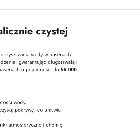
licznie czystej
 oczyszczania wody w basenach
odzenia, gwarantując długotrwałą i
w basenach o pojemności do
56 000
ętości wody.
czystą pokrywę, co ułatwia
nki atmosferyczne i chemię