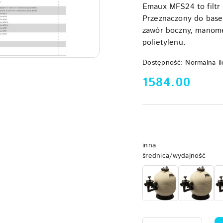
Emaux MFS24 to filtr
Przeznaczony do base
zawór boczny, manome
polietylenu.
Dostępność:
Normalna il
cena:
1584.00
Wariant
inna
średnica/wydajność
Ilość