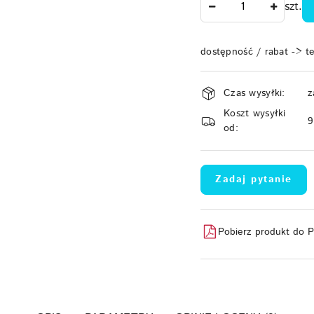
szt.
dostępność / rabat -> t
Dostępność
Czas wysyłki:
z
i
Koszt wysyłki
dostawa
od:
Zadaj pytanie
Pobierz produkt do 