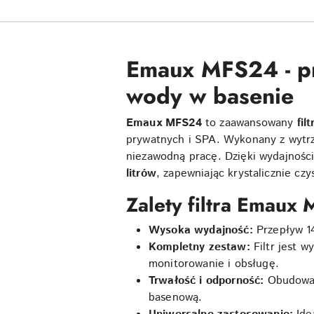
Emaux MFS24 - prof
wody w basenie
Emaux MFS24
to zaawansowany
fil
prywatnych i SPA. Wykonany z wytrzy
niezawodną pracę. Dzięki wydajnośc
litrów
, zapewniając krystalicznie cz
Zalety filtra Emaux
Wysoka wydajność:
Przepływ 14
Kompletny zestaw:
Filtr jest 
monitorowanie i obsługę.
Trwałość i odporność:
Obudowa z
basenową.