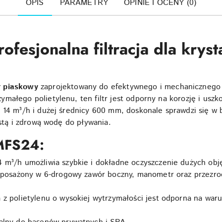
OPIS
PARAMETRY
OPINIE I OCENY (0)
esjonalna filtracja dla krysta
tr piaskowy
zaprojektowany do efektywnego i mechanicznego
małego polietylenu, ten filtr jest odporny na korozję i uszk
i 14 m³/h i dużej średnicy 600 mm, doskonale sprawdzi się 
ystą i zdrową wodę do pływania.
 MFS24:
 m³/h umożliwia szybkie i dokładne oczyszczenie dużych obj
wyposażony w 6-drogowy zawór boczny, manometr oraz przezro
 polietylenu o wysokiej wytrzymałości jest odporna na waru