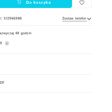
Do koszyka
el. 512966988
Zostaw telefon
Wyślij
azwyczaj 48 godzin
99
PDF