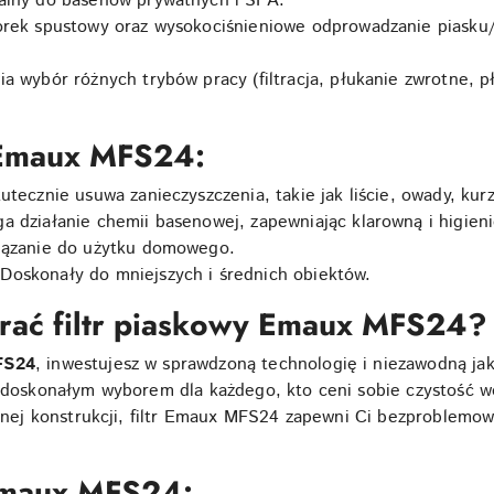
alny do basenów prywatnych i SPA.
rek spustowy oraz wysokociśnieniowe odprowadzanie piasku/
a wybór różnych trybów pracy (filtracja, płukanie zwrotne, p
a Emaux MFS24:
tecznie usuwa zanieczyszczenia, takie jak liście, owady, kurz
działanie chemii basenowej, zapewniając klarowną i higien
iązanie do użytku domowego.
Doskonały do mniejszych i średnich obiektów.
rać filtr piaskowy Emaux MFS24?
FS24
, inwestujesz w sprawdzoną technologię i niezawodną ja
o doskonałym wyborem dla każdego, kto ceni sobie czystość w
lidnej konstrukcji, filtr Emaux MFS24 zapewni Ci bezproblemo
 Emaux MFS24: