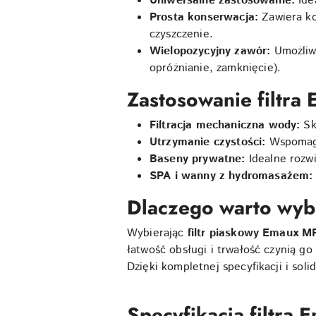
Uniwersalne zastosowanie:
Ide
Prosta konserwacja:
Zawiera ko
czyszczenie.
Wielopozycyjny zawór:
Umożliwi
opróżnianie, zamknięcie).
Zastosowanie filtr
Filtracja mechaniczna wody:
Sku
Utrzymanie czystości:
Wspomaga 
Baseny prywatne:
Idealne rozw
SPA i wanny z hydromasażem:
Dlaczego warto wyb
Wybierając
filtr piaskowy Emaux M
łatwość obsługi i trwałość czynią g
Dzięki kompletnej specyfikacji i so
Specyfikacja filtra