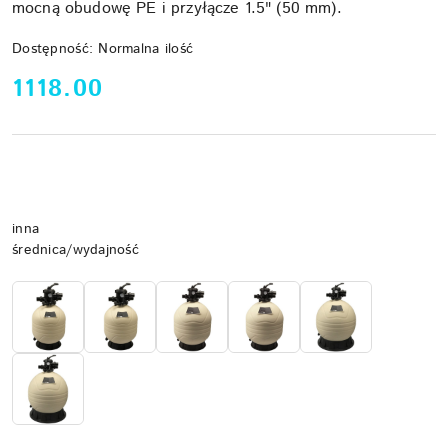
mocną obudowę PE i przyłącze 1.5" (50 mm).
Dostępność:
Normalna ilość
cena:
1118.00
Wariant
inna
średnica/wydajność