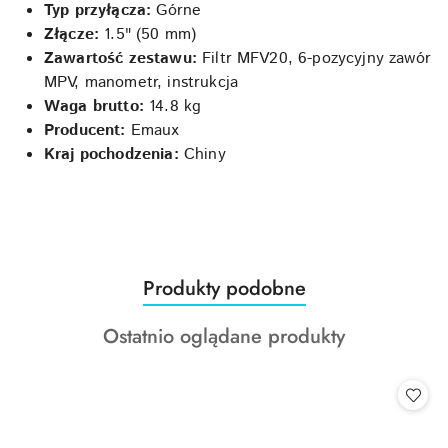
Typ przyłącza:
Górne
Złącze:
1.5" (50 mm)
Zawartość zestawu:
Filtr MFV20, 6-pozycyjny zawór
MPV, manometr, instrukcja
Waga brutto:
14.8 kg
Producent:
Emaux
Kraj pochodzenia:
Chiny
Produkty
Produkty podobne
Pomiń karuzelę produktów
o
Produkty
Ostatnio oglądane produkty
statusie:
o
statusie: