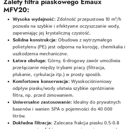
Zalety filtra piaskowego Emaux
MFV20:
Wysoka wydajność:
Zdolność przepustowa 10 m³/h
pozwala na szybkie i efektywne oczyszczanie wody,
zapewniając jej krystaliczną czystość.
Solidna konstrukcja:
Obudowa z wytrzymałego
polietylenu (PE) jest odporna na korozję, chemikalia i
uszkodzenia mechaniczne.
Łatwa obsługa:
Górny, 6-drogowy zawór umożliwia
przełączanie między trybami pracy (filtracja,
płukanie, cyrkulacja itp.) w prosty sposób.
Komfortowa konserwacja:
Wysokociśnieniowy
odpływ piasku/wody ułatwia szybkie opróżnianie
filtra, np. przed zimowaniem.
Uniwersalne zastosowanie:
Idealny do prywatnych
basenów i wanien SPA o pojemności do 40 000
litrów.
Dokładna filtracja:
Zalecana frakcja piasku 0.5-0.8