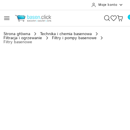
Moje konto
Przejdź do treści głównej
Przejdź do wyszukiwarki
Przejdź do moje konto
Przejdź do menu głównego
Przejdź do opisu produktu
Przejdź do stopki
Strona główna
Technika i chemia basenowa
Filtracja i ogrzewanie
Filtry i pompy basenowe
Filtry basenowe