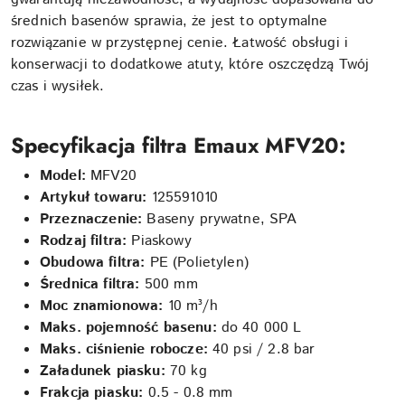
średnich basenów sprawia, że jest to optymalne
rozwiązanie w przystępnej cenie. Łatwość obsługi i
konserwacji to dodatkowe atuty, które oszczędzą Twój
czas i wysiłek.
Specyfikacja filtra Emaux MFV20:
Model:
MFV20
Artykuł towaru:
125591010
Przeznaczenie:
Baseny prywatne, SPA
Rodzaj filtra:
Piaskowy
Obudowa filtra:
PE (Polietylen)
Średnica filtra:
500 mm
Moc znamionowa:
10 m³/h
Maks. pojemność basenu:
do 40 000 L
Maks. ciśnienie robocze:
40 psi / 2.8 bar
Załadunek piasku:
70 kg
Frakcja piasku:
0.5 - 0.8 mm