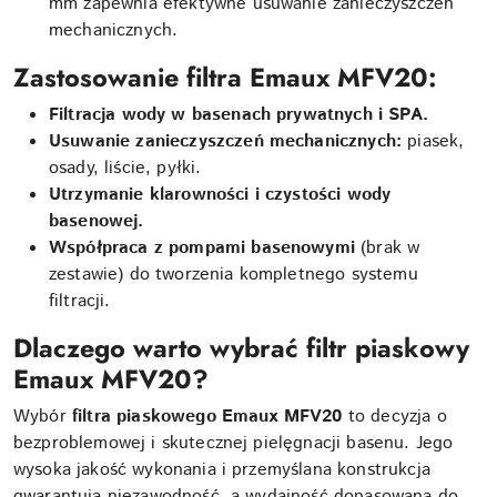
mm zapewnia efektywne usuwanie zanieczyszczeń
mechanicznych.
Zastosowanie filtra Emaux MFV20:
Filtracja wody w basenach prywatnych i SPA.
Usuwanie zanieczyszczeń mechanicznych:
piasek,
osady, liście, pyłki.
Utrzymanie klarowności i czystości wody
basenowej.
Współpraca z pompami basenowymi
(brak w
zestawie) do tworzenia kompletnego systemu
filtracji.
Dlaczego warto wybrać filtr piaskowy
Emaux MFV20?
Wybór
filtra piaskowego Emaux MFV20
to decyzja o
bezproblemowej i skutecznej pielęgnacji basenu. Jego
wysoka jakość wykonania i przemyślana konstrukcja
gwarantują niezawodność, a wydajność dopasowana do