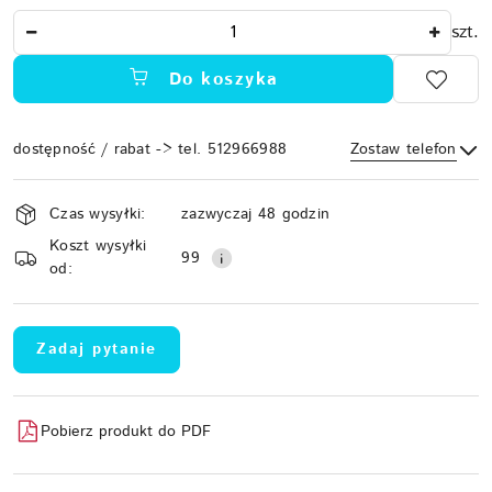
Ilość
szt.
Do koszyka
dostępność / rabat -> tel. 512966988
Zostaw telefon
Dostępność
Czas wysyłki:
zazwyczaj 48 godzin
i
Koszt wysyłki
Wyślij
dostawa
99
od:
Zadaj pytanie
Pobierz produkt do PDF