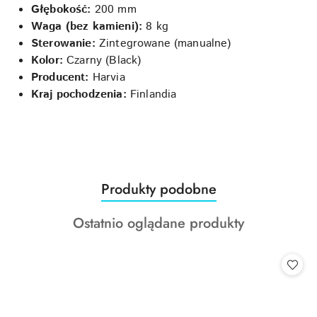
Głębokość:
200 mm
Waga (bez kamieni):
8 kg
Sterowanie:
Zintegrowane (manualne)
Kolor:
Czarny (Black)
Producent:
Harvia
Kraj pochodzenia:
Finlandia
Produkty
Produkty podobne
Pomiń karuzelę produktów
o
Produkty
Ostatnio oglądane produkty
statusie:
o
statusie: