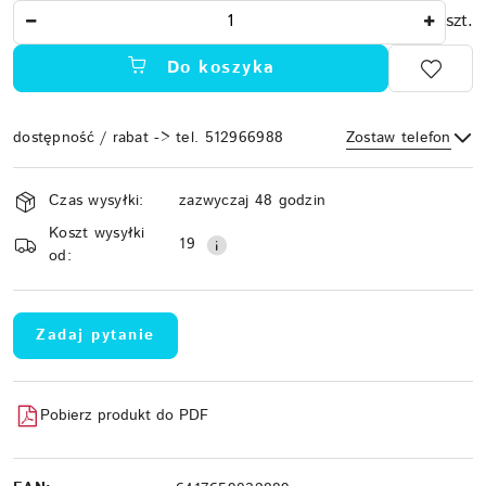
Ilość
szt.
Do koszyka
dostępność / rabat -> tel. 512966988
Zostaw telefon
Dostępność
Czas wysyłki:
zazwyczaj 48 godzin
i
Koszt wysyłki
Wyślij
dostawa
19
od:
Zadaj pytanie
Pobierz produkt do PDF