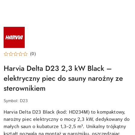
LOGO
MARKI
HARVIA
(0)
Harvia Delta D23 2,3 kW Black –
elektryczny piec do sauny narożny ze
sterownikiem
Symbol:
D23
Harvia Delta D23 Black (kod: HD234M) to kompaktowy,
narożny piec elektryczny o mocy 2,3 kW, dedykowany do
małych saun o kubaturze 1,3–2,5 m³. Unikalny trójkątny
kształt pozwala na montaż w narożniku, oszczędzając