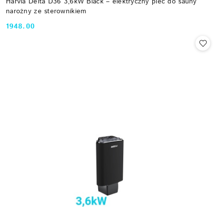
Harvia Delta D36 3,6kW Black – elektryczny piec do sauny
narożny ze sterownikiem
1948.00
Cena: