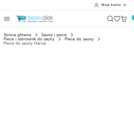
Moje konto
Przejdź do treści głównej
Przejdź do wyszukiwarki
Przejdź do moje konto
Przejdź do menu głównego
Przejdź do opisu produktu
Przejdź do stopki
Strona główna
Sauny i piece
Piece i sterownik do sauny
Piece do sauny
Piece do sauny Harvia