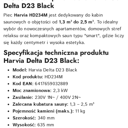
Delta D23 Black
Piec
Harvia HD234M
jest dedykowany do kabin
saunowych o objętości od
1,3 m³ do 2,5 m³
. To idealny
wybór do nowoczesnych apartamentów, domowych stref
relaksu oraz kompaktowych saun typu "smart", gdzie liczy
się każdy centymetr i wysoka estetyka.
Specyfikacja techniczna produktu
Harvia Delta D23 Black:
Model:
Harvia Delta D23 Black
Kod produktu:
HD234M
Kod EAN:
6417659032889
Moc znamionowa:
2,3 kW
Zasilanie:
230V 1N~ / 400V 2N~
Zalecana kubatura sauny:
1,3 – 2,5 m³
Pojemność kamieni (maks.):
11 kg
Szerokość:
340 mm
Wysokość:
635 mm