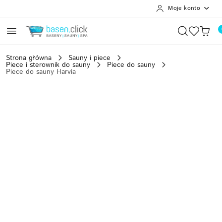
Moje konto
Przejdź do treści głównej
Przejdź do wyszukiwarki
Przejdź do moje konto
Przejdź do menu głównego
Przejdź do opisu produktu
Przejdź do stopki
Strona główna
Sauny i piece
Piece i sterownik do sauny
Piece do sauny
Piece do sauny Harvia