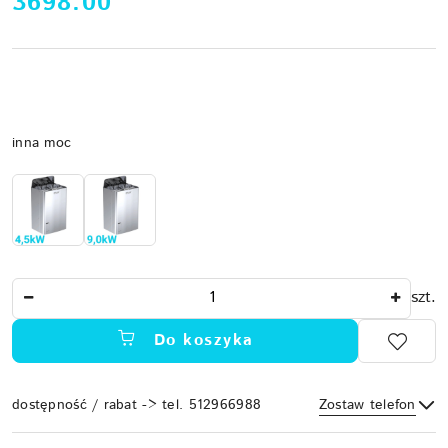
cena:
3698.00
Wariant
inna moc
Ilość
szt.
Do koszyka
dostępność / rabat -> tel. 512966988
Zostaw telefon
Dostępność