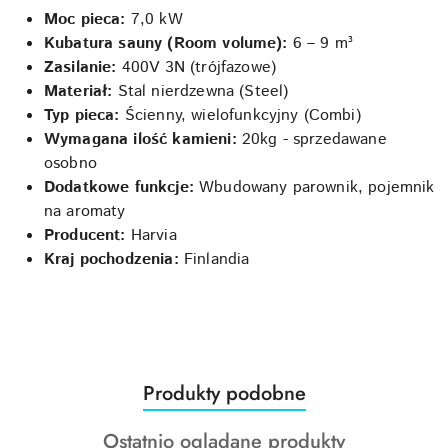
Moc pieca:
7,0 kW
Kubatura sauny (Room volume):
6 – 9 m³
Zasilanie:
400V 3N (trójfazowe)
Materiał:
Stal nierdzewna (Steel)
Typ pieca:
Ścienny, wielofunkcyjny (Combi)
Wymagana ilość kamieni:
20kg - sprzedawane
osobno
Dodatkowe funkcje:
Wbudowany parownik, pojemnik
na aromaty
Producent:
Harvia
Kraj pochodzenia:
Finlandia
Produkty
Produkty podobne
Pomiń karuzelę produktów
o
Produkty
Ostatnio oglądane produkty
statusie: