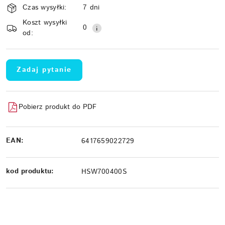
Czas wysyłki:
7 dni
i
Koszt wysyłki
Wyślij
dostawa
0
od:
Zadaj pytanie
Pobierz produkt do PDF
EAN:
6417659022729
kod produktu:
HSW700400S