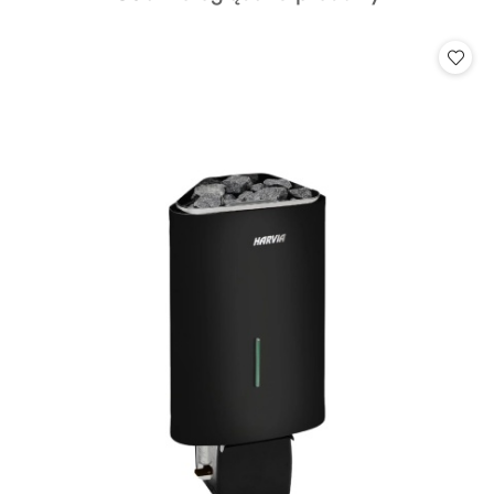
o
statusie: