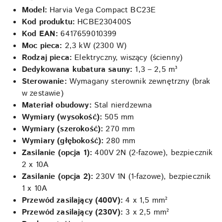
Model:
Harvia Vega Compact BC23E
Kod produktu:
HCBE230400S
Kod EAN:
6417659010399
Moc pieca:
2,3 kW (2300 W)
Rodzaj pieca:
Elektryczny, wiszący (ścienny)
Dedykowana kubatura sauny:
1,3 – 2,5 m³
Sterowanie:
Wymagany sterownik zewnętrzny (brak
w zestawie)
Materiał obudowy:
Stal nierdzewna
Wymiary (wysokość):
505 mm
Wymiary (szerokość):
270 mm
Wymiary (głębokość):
280 mm
Zasilanie (opcja 1):
400V 2N (2-fazowe), bezpiecznik
2 x 10A
Zasilanie (opcja 2):
230V 1N (1-fazowe), bezpiecznik
1 x 10A
Przewód zasilający (400V):
4 x 1,5 mm²
Przewód zasilający (230V):
3 x 2,5 mm²