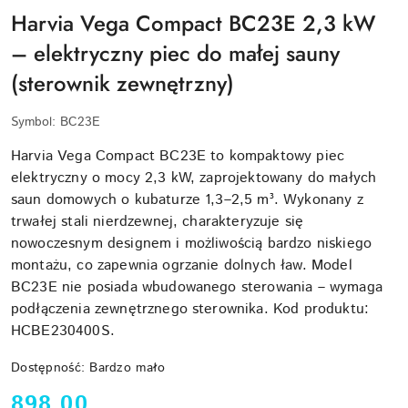
Harvia Vega Compact BC23E 2,3 kW
– elektryczny piec do małej sauny
(sterownik zewnętrzny)
Symbol:
BC23E
Harvia Vega Compact BC23E to kompaktowy piec
elektryczny o mocy 2,3 kW, zaprojektowany do małych
saun domowych o kubaturze 1,3–2,5 m³. Wykonany z
trwałej stali nierdzewnej, charakteryzuje się
nowoczesnym designem i możliwością bardzo niskiego
montażu, co zapewnia ogrzanie dolnych ław. Model
BC23E nie posiada wbudowanego sterowania – wymaga
podłączenia zewnętrznego sterownika. Kod produktu:
HCBE230400S.
Dostępność:
Bardzo mało
cena:
898.00