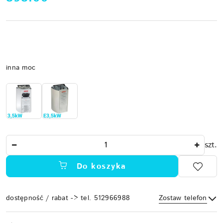
Wariant
inna moc
Ilość
szt.
Do koszyka
dostępność / rabat -> tel. 512966988
Zostaw telefon
Dostępność