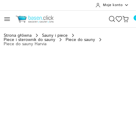
Moje konto
Przejdź do treści głównej
Przejdź do wyszukiwarki
Przejdź do moje konto
Przejdź do menu głównego
Przejdź do opisu produktu
Przejdź do stopki
Strona główna
Sauny i piece
Piece i sterownik do sauny
Piece do sauny
Piece do sauny Harvia