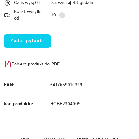
Czas wysyłki:
zazwyczaj 48 godzin
i
Koszt wysyłki
Wyślij
dostawa
19
od:
Zadaj pytanie
Pobierz produkt do PDF
EAN:
6417659010399
kod produktu:
HCBE230400S