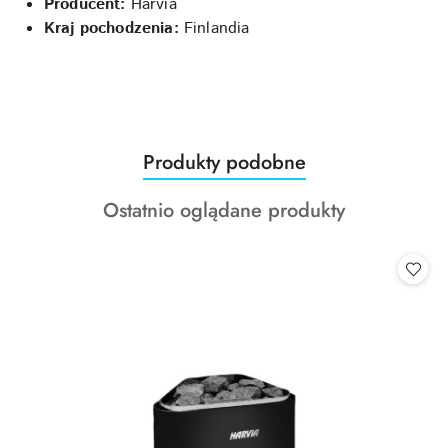
Producent:
Harvia
Kraj pochodzenia:
Finlandia
Produkty
Produkty podobne
Pomiń karuzelę produktów
o
Produkty
Ostatnio oglądane produkty
statusie:
o
statusie: