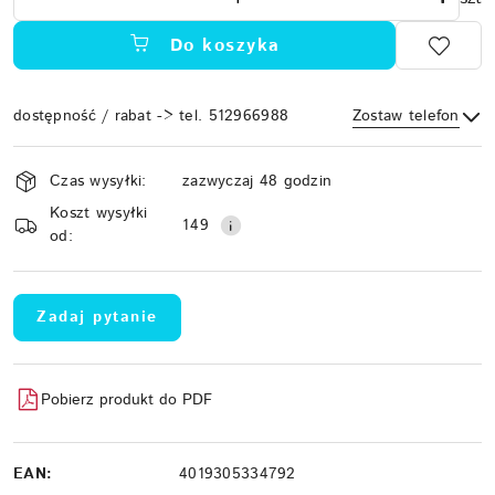
Do koszyka
dostępność / rabat -> tel. 512966988
Zostaw telefon
Dostępność
Czas wysyłki:
zazwyczaj 48 godzin
i
Koszt wysyłki
Wyślij
dostawa
149
od:
Zadaj pytanie
Pobierz produkt do PDF
EAN:
4019305334792