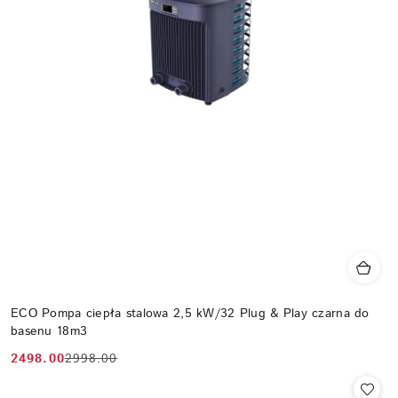
ECO Pompa ciepła stalowa 2,5 kW/32 Plug & Play czarna do
basenu 18m3
2498.00
2998.00
Cena
Cena
promocyjna:
przed