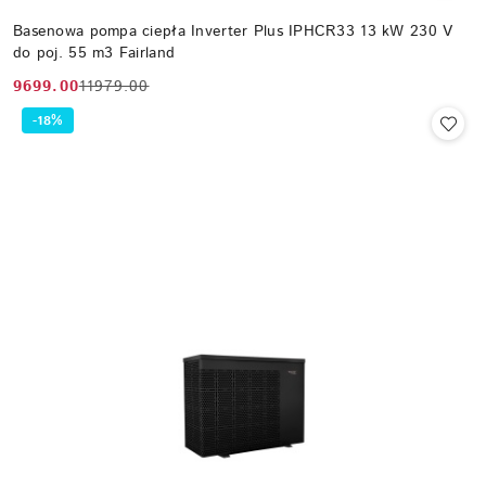
Basenowa pompa ciepła Inverter Plus IPHCR33 13 kW 230 V
do poj. 55 m3 Fairland
9699.00
11979.00
Cena
Cena
promocyjna:
przed
-18%
promocją: