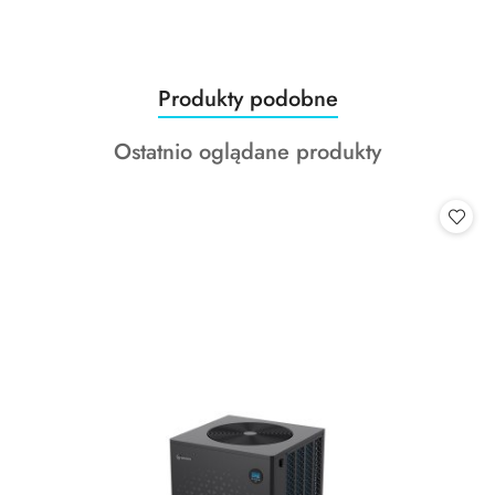
Produkty
Produkty podobne
Pomiń karuzelę produktów
o
Produkty
Ostatnio oglądane produkty
statusie:
o
statusie: