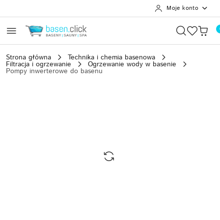
Moje konto
Przejdź do treści głównej
Przejdź do wyszukiwarki
Przejdź do moje konto
Przejdź do menu głównego
Przejdź do opisu produktu
Przejdź do stopki
Strona główna
Technika i chemia basenowa
Filtracja i ogrzewanie
Ogrzewanie wody w basenie
Pompy inwerterowe do basenu