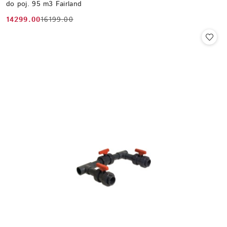
do poj. 95 m3 Fairland
14299.00
16199.00
Cena
Cena
promocyjna:
przed
promocją: