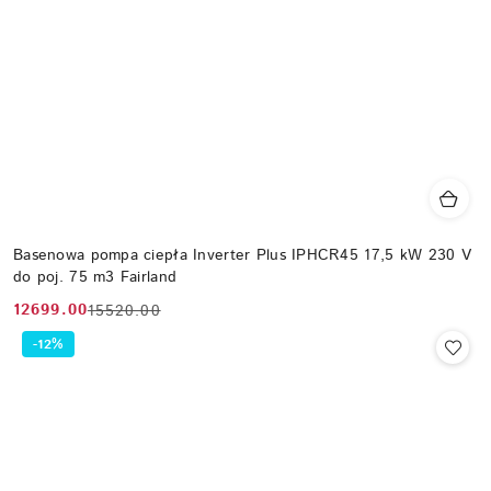
Basenowa pompa ciepła Inverter Plus IPHCR45 17,5 kW 230 V
do poj. 75 m3 Fairland
12699.00
15520.00
Cena
Cena
promocyjna:
przed
-12%
promocją: