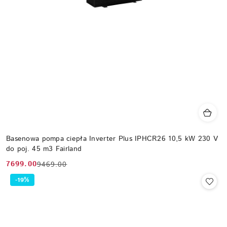
Basenowa pompa ciepła Inverter Plus IPHCR26 10,5 kW 230 V
do poj. 45 m3 Fairland
7699.00
9469.00
Cena
Cena
promocyjna:
przed
-19%
promocją: