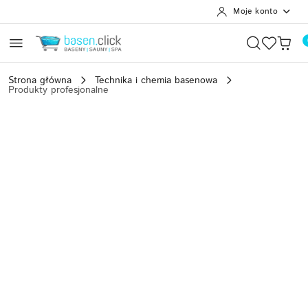
Moje konto
Przejdź do treści głównej
Przejdź do wyszukiwarki
Przejdź do moje konto
Przejdź do menu głównego
Przejdź do opisu produktu
Przejdź do stopki
Strona główna
Technika i chemia basenowa
Produkty profesjonalne