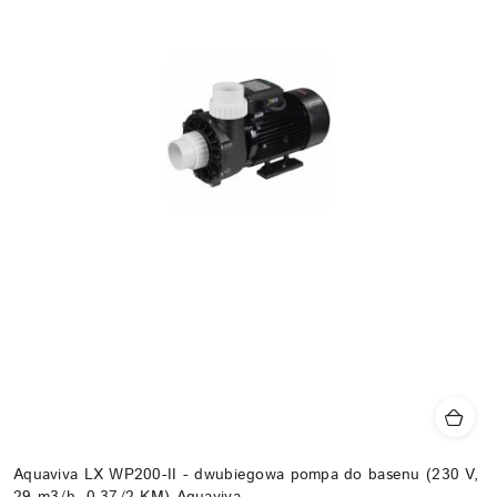
Aquaviva LX WP200-II - dwubiegowa pompa do basenu (230 V,
29 m3/h, 0.37/2 KM) Aquaviva