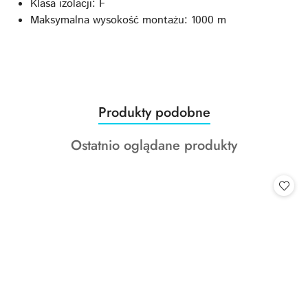
Klasa izolacji: F
Maksymalna wysokość montażu: 1000 m
Produkty
Produkty podobne
Pomiń karuzelę produktów
o
Produkty
Ostatnio oglądane produkty
statusie:
o
statusie: