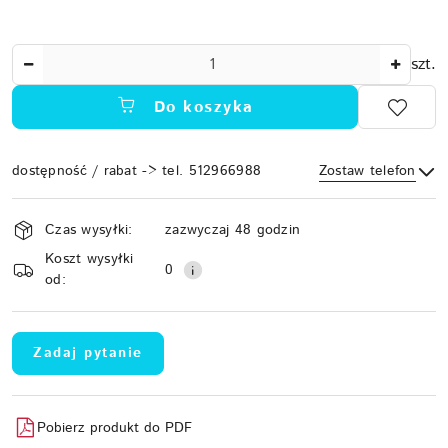
Ilość
szt.
Do koszyka
dostępność / rabat -> tel. 512966988
Zostaw telefon
Dostępność
Czas wysyłki:
zazwyczaj 48 godzin
i
Koszt wysyłki
Wyślij
dostawa
0
od:
Zadaj pytanie
Pobierz produkt do PDF