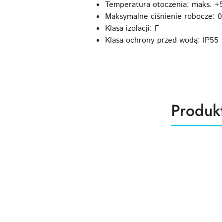
Temperatura otoczenia: maks. +
Maksymalne ciśnienie robocze: 
Klasa izolacji: F
Klasa ochrony przed wodą: IP55
Produk
Produk
Pomiń karuzelę produktów
o
statusie