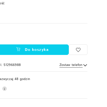
ość
Do koszyka
el. 512966988
Zostaw telefon
Wyślij
azwyczaj 48 godzin
0