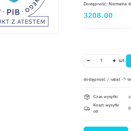
Dostępność:
Normalna il
cena:
3208.00
Ilość
szt.
dostępność / rabat -> t
Dostępność
Czas wysyłki:
z
i
Koszt wysyłki
dostawa
od: