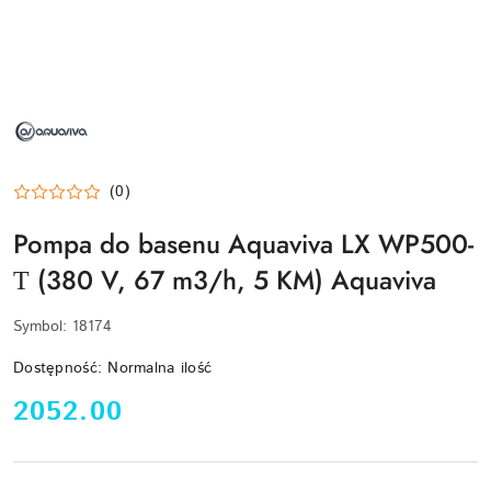
NAZWA
PRODUCENTA:
AQUAVIVA
(0)
Pompa do basenu Aquaviva LX WP500-
Т (380 V, 67 m3/h, 5 KM) Aquaviva
Symbol:
18174
Dostępność:
Normalna ilość
cena:
2052.00