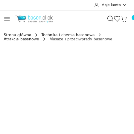
Moje konto
Przejdź do treści głównej
Przejdź do wyszukiwarki
Przejdź do moje konto
Przejdź do menu głównego
Przejdź do opisu produktu
Przejdź do stopki
Strona główna
Technika i chemia basenowa
Atrakcje basenowe
Masaże i przeciwprądy basenowe