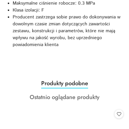
Maksymalne ciśnienie robocze: 0.3 MPa
Klasa izolacji: F
Producent zastrzega sobie prawo do dokonywania w
dowolnym czasie zmian dotyczących zawartości
zestawu, konstrukcji i parametrów, które nie mają
wpływu na jakość wyrobu, bez uprzedniego
powiadomienia klienta
Produkty
Produkty podobne
Pomiń karuzelę produktów
o
Produkty
Ostatnio oglądane produkty
statusie:
o
statusie: