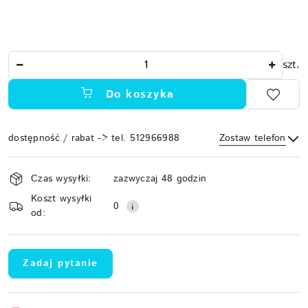
Ilość
szt.
Do koszyka
dostępność / rabat -> tel. 512966988
Zostaw telefon
Dostępność
Czas wysyłki:
zazwyczaj 48 godzin
i
Koszt wysyłki
Wyślij
dostawa
0
od:
Zadaj pytanie