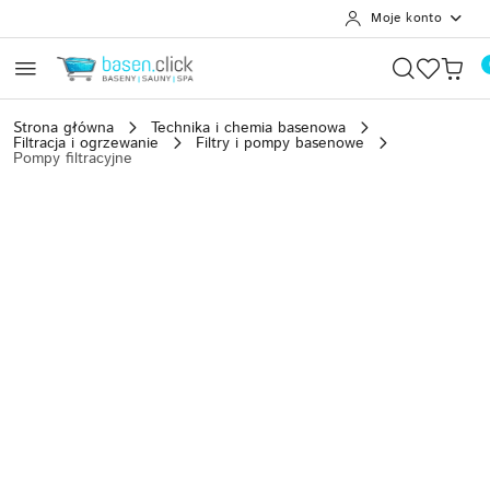
Moje konto
Przejdź do treści głównej
Przejdź do wyszukiwarki
Przejdź do moje konto
Przejdź do menu głównego
Przejdź do opisu produktu
Przejdź do stopki
Strona główna
Technika i chemia basenowa
Filtracja i ogrzewanie
Filtry i pompy basenowe
Pompy filtracyjne