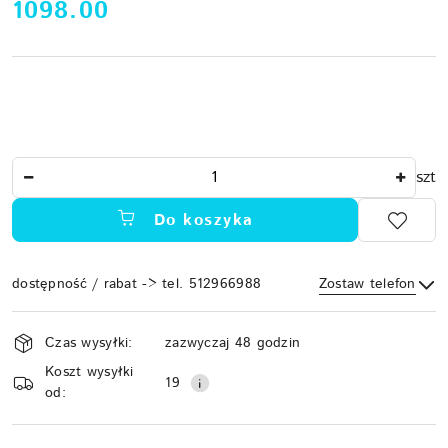
cena:
1098.00
Ilość
szt
Do koszyka
dostępność / rabat -> tel. 512966988
Zostaw telefon
Dostępność
Czas wysyłki:
zazwyczaj 48 godzin
i
Koszt wysyłki
Wyślij
dostawa
19
od: