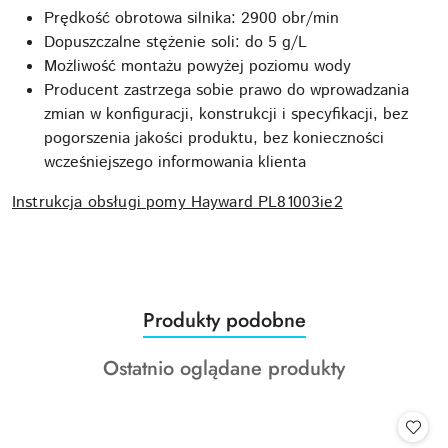
Prędkość obrotowa silnika: 2900 obr/min
Dopuszczalne stężenie soli: do 5 g/L
Możliwość montażu powyżej poziomu wody
Producent zastrzega sobie prawo do wprowadzania
zmian w konfiguracji, konstrukcji i specyfikacji, bez
pogorszenia jakości produktu, bez konieczności
wcześniejszego informowania klienta
Instrukcja obsługi pomy Hayward PL81003ie2
Produkty
Produkty podobne
Pomiń karuzelę produktów
o
Produkty
Ostatnio oglądane produkty
statusie:
o
statusie: