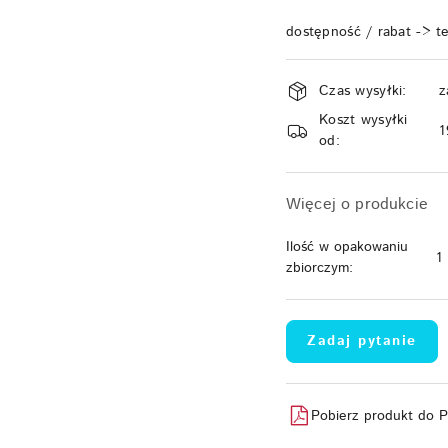
dostępność / rabat -> t
Dostępność
Czas wysyłki:
z
i
Koszt wysyłki
dostawa
1
od:
Więcej o produkcie
Ilość w opakowaniu
1
zbiorczym:
Zadaj pytanie
Pobierz produkt do 