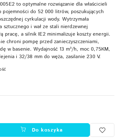
05E2 to optymalne rozwiązanie dla właścicieli
 pojemności do 52 000 litrów, poszukujących
szczędnej cyrkulacji wody. Wytrzymała
a sztucznego i wał ze stali nierdzewnej
 pracę, a silnik IE2 minimalizuje koszty energii.
nie chroni pompę przed zanieczyszczeniami,
odę w basenie. Wydajność 13 m³/h, moc 0,75KM,
ejenia i 32/38 mm do węża, zasilanie 230 V.
ość
Do koszyka