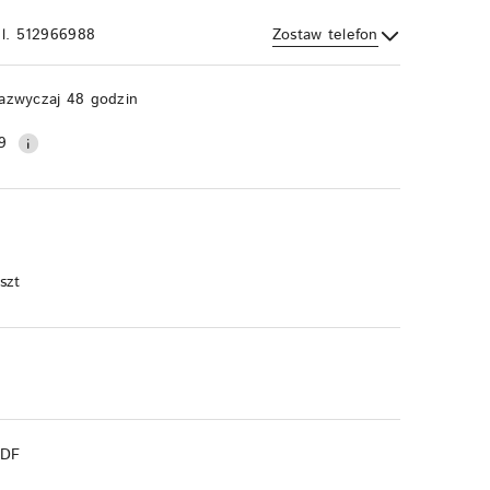
el. 512966988
Zostaw telefon
Wyślij
azwyczaj 48 godzin
9
 szt
PDF