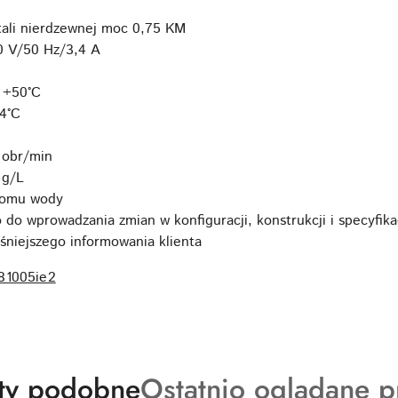
stali nierdzewnej moc 0,75 KM
0 V/50 Hz/3,4 A
 +50°C
+4°C
 obr/min
 g/L
iomu wody
do wprowadzania zmian w konfiguracji, konstrukcji i specyfikac
śniejszego informowania klienta
81005ie2
ty
Produkty
ty podobne
Ostatnio oglądane p