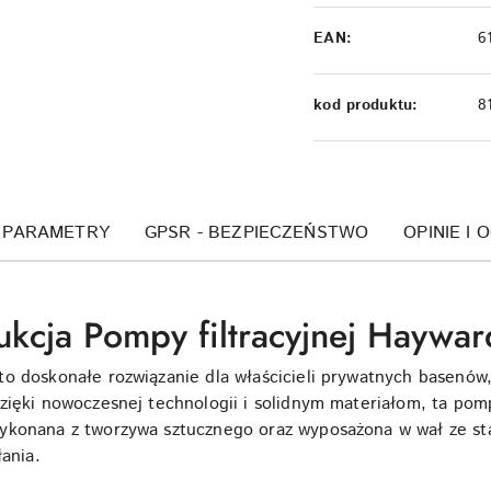
EAN:
6
kod produktu:
8
PARAMETRY
GPSR - BEZPIECZEŃSTWO
OPINIE I 
ukcja Pompy filtracyjnej Haywa
o doskonałe rozwiązanie dla właścicieli prywatnych basenów,
Dzięki nowoczesnej technologii i solidnym materiałom, ta po
ykonana z tworzywa sztucznego oraz wyposażona w wał ze stal
łania.