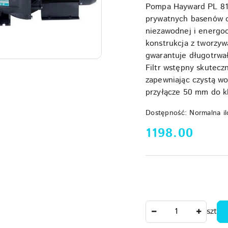
Pompa Hayward PL 810
prywatnych basenów o
niezawodnej i energoo
konstrukcja z tworzyw
gwarantuje długotrwałą
Filtr wstępny skutecz
zapewniając czystą w
przyłącze 50 mm do kl
Dostępność:
Normalna il
cena:
1198.00
Ilość
szt