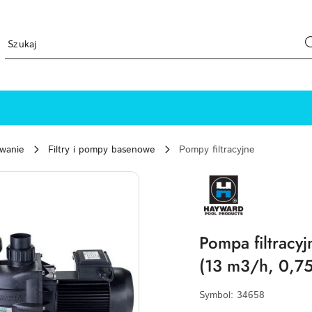
ewanie
Filtry i pompy basenowe
Pompy filtracyjne
HAYWARD-
LOGO
Pompa filtrac
(13 m3/h, 0,7
Symbol:
34658