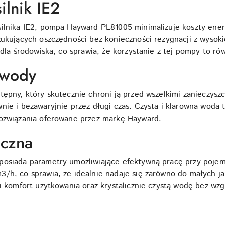
lnik IE2
ilnika IE2, pompa Hayward PL81005 minimalizuje koszty ener
ukujących oszczędności bez konieczności rezygnacji z wysokiej
 dla środowiska, co sprawia, że korzystanie z tej pompy to ró
a wody
tępny, który skutecznie chroni ją przed wszelkimi zanieczys
nie i bezawaryjnie przez długi czas. Czysta i klarowna woda
rozwiązania oferowane przez markę Hayward.
iczna
posiada parametry umożliwiające efektywną pracę przy pojem
/h, co sprawia, że idealnie nadaje się zarówno do małych j
Ci komfort użytkowania oraz krystalicznie czystą wodę bez w