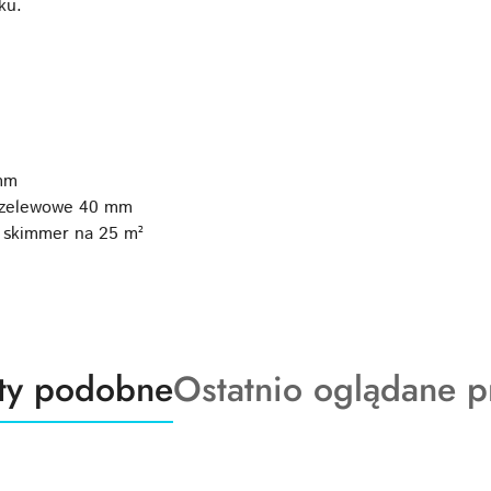
ku.
mm
 przelewowe 40 mm
1 skimmer na 25 m²
ty
Produkty
ty podobne
Ostatnio oglądane p
o
:
statusie: