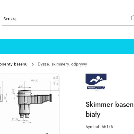
ponenty basenu
Dysze, skimmery, odpływy
ASTRALPOOL-
LOGO_200X200
Skimmer basen
biały
Symbol:
56176