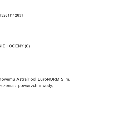
432611142831
NIE I OCENY (0)
asenowemu AstralPool EuroNORM Slim.
zczenia z powierzchni wody,