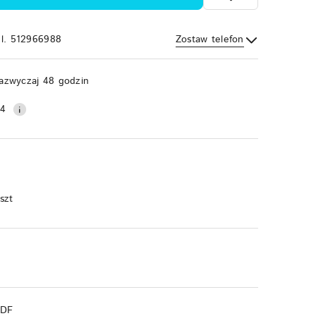
el. 512966988
Zostaw telefon
Wyślij
azwyczaj 48 godzin
34
 szt
PDF