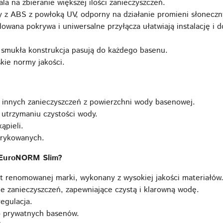
ala na zbieranie większej ilości zanieczyszczeń.
z ABS z powłoką UV, odporny na działanie promieni słoneczny
owana pokrywa i uniwersalne przyłącza ułatwiają instalację i
i smukła konstrukcja pasują do każdego basenu.
kie normy jakości.
i innych zanieczyszczeń z powierzchni wody basenowej.
 utrzymaniu czystości wody.
ąpieli.
brykowanych.
 EuroNORM Slim?
t renomowanej marki, wykonany z wysokiej jakości materiałów
 zanieczyszczeń, zapewniające czystą i klarowną wodę.
egulacja.
 prywatnych basenów.