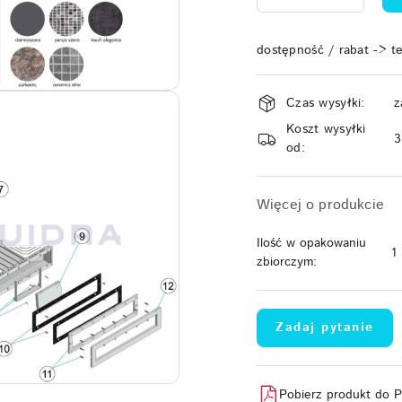
dostępność / rabat -> t
Dostępność
Czas wysyłki:
z
i
Koszt wysyłki
dostawa
od:
Więcej o produkcie
Ilość w opakowaniu
1
zbiorczym:
Zadaj pytanie
Pobierz produkt do 