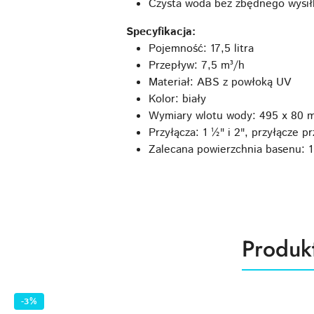
Czysta woda bez zbędnego wysił
Specyfikacja:
Pojemność: 17,5 litra
Przepływ: 7,5 m³/h
Materiał: ABS z powłoką UV
Kolor: biały
Wymiary wlotu wody: 495 x 80 
Przyłącza: 1 ½" i 2", przyłącze
Zalecana powierzchnia basenu: 
Produk
Produk
Pomiń karuzelę produktów
o
statusie
-3%