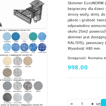
Skimmer EuroNORM (zg
bezpieczny dla dzieci
strony wody, slim), d
jakość i grubość twor
odpowiednio wzmocnion
około 25m2 powierzch
skimmer jest dostępn
RAL1015), jasnoszary 
Wysokość 480 mm.
Dostępność:
Normalna il
cena:
998.00
Ilość
szt