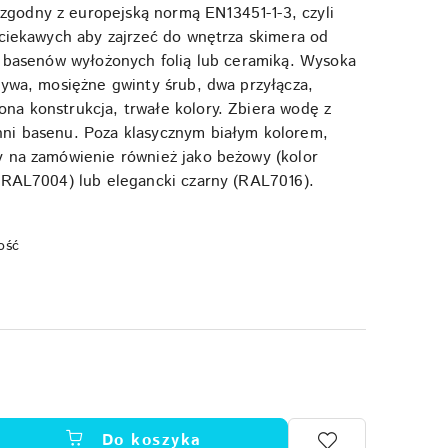
odny z europejską normą EN13451-1-3, czyli
 ciekawych aby zajrzeć do wnętrza skimera od
o basenów wyłożonych folią lub ceramiką. Wysoka
zywa, mosiężne gwinty śrub, dwa przyłącza,
a konstrukcja, trwałe kolory. Zbiera wodę z
ni basenu. Poza klasycznym białym kolorem,
y na zamówienie również jako beżowy (kolor
(RAL7004) lub elegancki czarny (RAL7016).
ość
Do koszyka