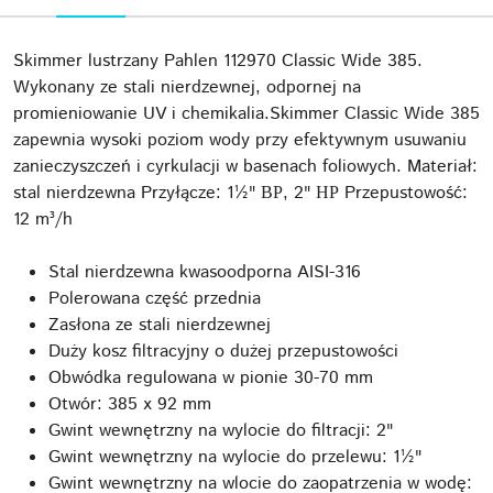
Skimmer lustrzany Pahlen 112970 Classic Wide 385.
Wykonany ze stali nierdzewnej, odpornej na
promieniowanie UV i chemikalia.Skimmer Classic Wide 385
zapewnia wysoki poziom wody przy efektywnym usuwaniu
zanieczyszczeń i cyrkulacji w basenach foliowych. Materiał:
stal nierdzewna Przyłącze: 1½" ВР, 2" НР Przepustowość:
12 m³/h
Stal nierdzewna kwasoodporna AISI-316
Polerowana część przednia
Zasłona ze stali nierdzewnej
Duży kosz filtracyjny o dużej przepustowości
Obwódka regulowana w pionie 30-70 mm
Otwór: 385 x 92 mm
Gwint wewnętrzny na wylocie do filtracji: 2"
Gwint wewnętrzny na wylocie do przelewu: 1½"
Gwint wewnętrzny na wlocie do zaopatrzenia w wodę: