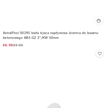
AstralPool 00295 biała dysza napływowa ścienna do basenu
betonowego ABS GZ 2″/KW 50mm
66.98
69.00
Cena
Cena
promocyjna:
przed
promocją: