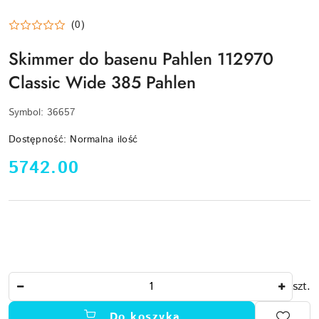
(0)
Skimmer do basenu Pahlen 112970
Classic Wide 385 Pahlen
Symbol:
36657
Dostępność:
Normalna ilość
cena:
5742.00
Ilość
szt.
Do koszyka