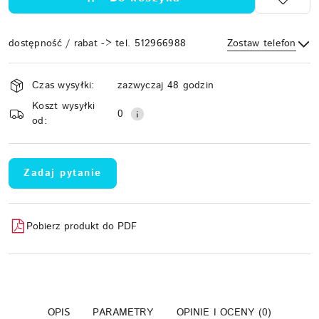
dostępność / rabat -> tel. 512966988
Zostaw telefon
Dostępność
Czas wysyłki:
zazwyczaj 48 godzin
i
Koszt wysyłki
Wyślij
dostawa
0
od:
Zadaj pytanie
Pobierz produkt do PDF
OPIS
PARAMETRY
OPINIE I OCENY (0)