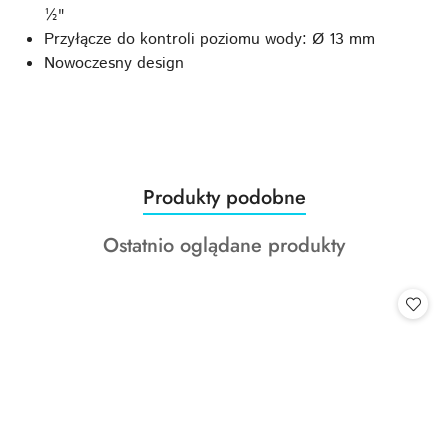
½"
Przyłącze do kontroli poziomu wody: Ø 13 mm
Nowoczesny design
Produkty
Produkty podobne
Pomiń karuzelę produktów
o
Produkty
Ostatnio oglądane produkty
statusie:
o
statusie: