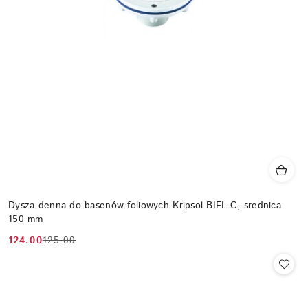
Dysza denna do basenów foliowych Kripsol BIFL.C, srednica
150 mm
124.00
125.00
Cena
Cena
promocyjna:
przed
promocją: