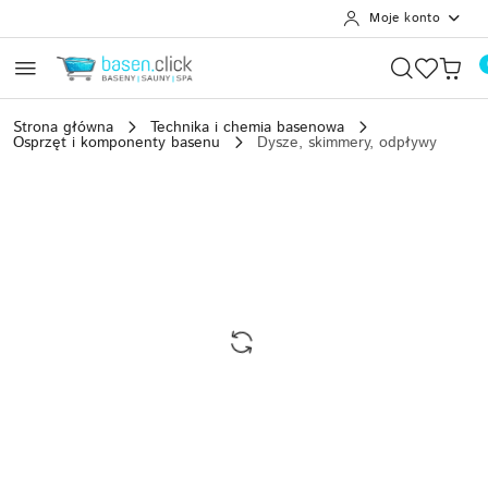
Moje konto
Przejdź do treści głównej
Przejdź do wyszukiwarki
Przejdź do moje konto
Przejdź do menu głównego
Przejdź do opisu produktu
Przejdź do stopki
Strona główna
Technika i chemia basenowa
Osprzęt i komponenty basenu
Dysze, skimmery, odpływy